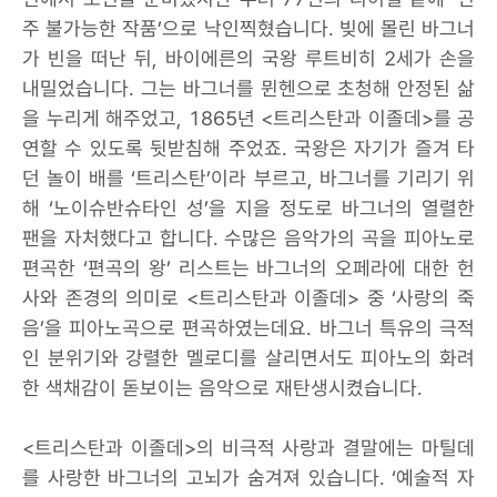
주 불가능한 작품’으로 낙인찍혔습니다. 빚에 몰린 바그너
가 빈을 떠난 뒤, 바이에른의 국왕 루트비히 2세가 손을
내밀었습니다. 그는 바그너를 뮌헨으로 초청해 안정된 삶
을 누리게 해주었고, 1865년 <트리스탄과 이졸데>를 공
연할 수 있도록 뒷받침해 주었죠. 국왕은 자기가 즐겨 타
던 놀이 배를 ‘트리스탄’이라 부르고, 바그너를 기리기 위
해 ‘노이슈반슈타인 성’을 지을 정도로 바그너의 열렬한
팬을 자처했다고 합니다. 수많은 음악가의 곡을 피아노로
편곡한 ‘편곡의 왕’ 리스트는 바그너의 오페라에 대한 헌
사와 존경의 의미로 <트리스탄과 이졸데> 중 ‘사랑의 죽
음’을 피아노곡으로 편곡하였는데요. 바그너 특유의 극적
인 분위기와 강렬한 멜로디를 살리면서도 피아노의 화려
한 색채감이 돋보이는 음악으로 재탄생시켰습니다.
<트리스탄과 이졸데>의 비극적 사랑과 결말에는 마틸데
를 사랑한 바그너의 고뇌가 숨겨져 있습니다. ‘예술적 자