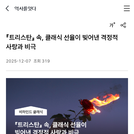
역사를잇다
뒤로가기
글자크기 조정하기
u
r
『트리스탄』 속, 클래식 선율이 빚어낸 격정적
l
복
사랑과 비극
사
2025-12-07
조회 319