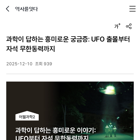
역사를잇다
뒤로가기
글자크기 조정하기
u
r
과학이 답하는 흥미로운 궁금증: UFO 출몰부터
l
복
자석 무한동력까지
사
2025-12-10
조회 939