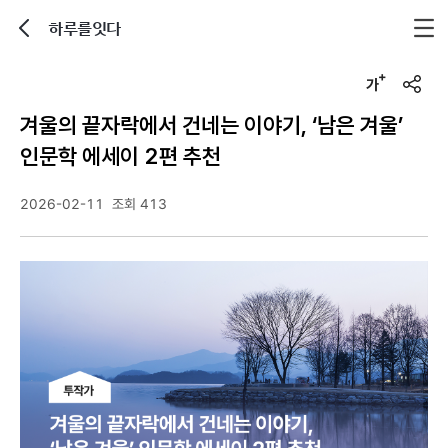
하루를잇다
뒤로가기
글자크기 조정하기
u
r
겨울의 끝자락에서 건네는 이야기, ‘남은 겨울’
l
복
인문학 에세이 2편 추천
사
2026-02-11
조회 413