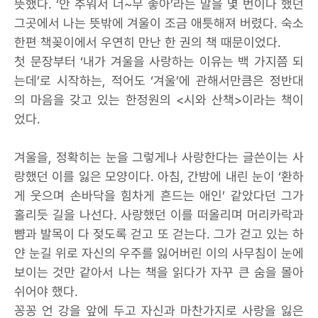
뜻했다. ‘안 추워서 너~무 좋아’라는 말을 몇 번이나 했던
그곳에서 나는 뜻밖에 겨울이 조금 애틋해져 버렸다. 숙소
한편 책꽂이에서 우연히 만난 한 권의 책 때문이었다.
첫 문장부터 ‘내가 겨울을 사랑하는 이유는 백 가지쯤 되
는데’로 시작하는, 적어도 ‘겨울’에 관해서만큼은 정반대
의 마음을 갖고 있는 한정원의 <시와 산책>이라는 책이
었다.
겨울을, 정확히는 눈을 그렇게나 사랑한다는 글쓴이는 사
랑했던 이를 잃은 모양이다. 아침, 간밤에 내린 눈이 ‘환하
게 웃으며 손바닥을 힘차게 흔드는 애인’ 같았다던 그가
홀리듯 길을 나선다. 사랑했던 이를 떠올리며 머리카락과
뺨과 발목이 다 젖도록 걷고 또 걷는다. 그가 걷고 있는 하
얀 눈길 위로 자신의 우주를 잃어버린 이의 사무침이 눈에
보이는 것만 같아서 나는 책을 읽다가 자꾸 큰 숨을 몰아
쉬어야 했다.
꽁꽁 언 강을 앞에 두고 자신과 마찬가지로 사랑을 잃은