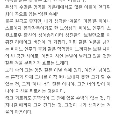
마음을 닮은 것 같은 노래 한 곡이 떠올랐다.
윤상의 수많은 명곡들 가운데에서도 많은 이들이 앞다퉈
최애 곡으로 꼽는 ‘영원 속에’
물론 원곡도 좋지만, 내가 생각한 ‘겨울의 마음’은 피아니
스트이자 음악감독이기도 한 노영심의 피아노 연주와 스
윗소로우 출신의 싱어송라이터 성진환의 보컬만으로 이
뤄진 리메이크 버전에 더 가깝다. 미련 같은 여운을 남기
는 피아노 연주와 후회 같은 먹먹함이 느껴지는 보컬 사이
의 빈 공간 사이로, 어쩐지 하얀 눈발이 날리고 있을 것만
같은 겨울 분위기가 흐르는 노래다.
노래 속의 그는 영원 같은 이별 속에 있다. 여전히 남아있
는 흔적과 함께 그녀를 아직 떠나보내지 못한 그가 할 수
있는 건, 그저 ’아니 너의 탓은 아니야. 그건 너의 탓이 아
니야‘ 자신을 위로하는 것뿐이다.
춥고 괴로워도 꼼짝없이 그 안에 있을 수밖에 없는 것. 다
지나갈 때까지 그저 견디는 것. 그것이 내가 생각하는 겨
울의 마음이다.