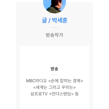
글 / 박세훈
방송작가
방송
MBC라디오 <손에 잡히는 경제>
<세계는 그리고 우리는>
삼프로TV <언더스탠딩> 등