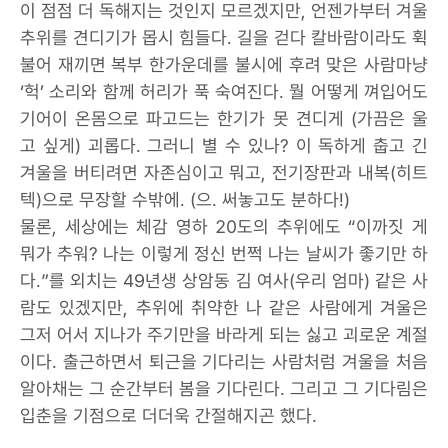
이 점점 더 독해지는 것인지 모르겠지만, 언젠가부터 겨울
추위를 견디기가 몹시 힘들다. 길을 걷다 칼바람이라도 휙
불어 재끼면 복부 한가운데를 불시에 후려 맞은 사람마냥
‘헉’ 소리와 함께 허리가 푹 숙여진다. 뭘 어떻게 껴입어도
기어이 온몸으로 파고드는 한기가 못 견디게 (가끔은 울
고 싶게) 괴롭다. 그러니 별 수 있나? 이 독하게 춥고 긴
겨울을 버티려면 자존심이고 뭐고, 전기장판과 내복(히트
텍)으로 무장할 수밖에. (으. 써놓고도 분하다!)
물론, 세상에는 체감 영하 20도의 추위에도 “이까짓 게
뭐가 추워? 나는 이렇게 정신 번쩍 나는 날씨가 좋기만 하
다.”를 외치는 49년생 상암동 김 여사(우리 엄마) 같은 사
람도 있겠지만, 추위에 취약한 나 같은 사람에게 겨울은
그저 어서 지나가 주기만을 바라게 되는 싫고 괴로운 계절
이다. 출근하면서 퇴근을 기다리는 사람처럼 겨울을 처음
알아채는 그 순간부터 봄을 기다린다. 그리고 그 기다림은
입춘을 기점으로 더더욱 간절해지곤 했다.