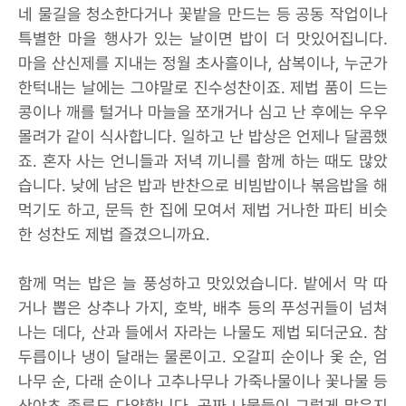
네 물길을 청소한다거나 꽃밭을 만드는 등 공동 작업이나
특별한 마을 행사가 있는 날이면 밥이 더 맛있어집니다.
마을 산신제를 지내는 정월 초사흘이나, 삼복이나, 누군가
한턱내는 날에는 그야말로 진수성찬이죠. 제법 품이 드는
콩이나 깨를 털거나 마늘을 쪼개거나 심고 난 후에는 우우
몰려가 같이 식사합니다. 일하고 난 밥상은 언제나 달콤했
죠. 혼자 사는 언니들과 저녁 끼니를 함께 하는 때도 많았
습니다. 낮에 남은 밥과 반찬으로 비빔밥이나 볶음밥을 해
먹기도 하고, 문득 한 집에 모여서 제법 거나한 파티 비슷
한 성찬도 제법 즐겼으니까요.
함께 먹는 밥은 늘 풍성하고 맛있었습니다. 밭에서 막 따
거나 뽑은 상추나 가지, 호박, 배추 등의 푸성귀들이 넘쳐
나는 데다, 산과 들에서 자라는 나물도 제법 되더군요. 참
두릅이나 냉이 달래는 물론이고. 오갈피 순이나 옻 순, 엄
나무 순, 다래 순이나 고추나무나 가죽나물이나 꽃나물 등
산야초 종류도 다양합니다. 공짜 나물들이 그렇게 많은지