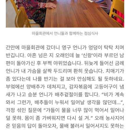
마을회관에서 언니들과 함께하는 점심식사
간만에 마을회관에 갔더니 영구 언니가 엉덩이 탁탁 치며
반깁니다. 아흔 넘은 지 오래인데 늘 ‘신랑’이라 부르던 남
편이 돌아가신 후 부쩍 야위었습니다. 뒤늦게 들어선 금례
언니가 내 가슴을 살짝 두드리며 환히 웃습니다. 치매기가
좀 있다는데 나를 반기는 걸 보아 안심해도 될 듯하네요.
부엌에선 양배추가 데쳐지고, 감자볶음에 고등어구이 냄
새가 나고 승분 언니가 배추겉절이를 합니다. “비가 계속
와서 그런가, 배추들이 누워서 일어날 생각을 않던데…”,
걱정 섞인 질문에 “갸들이 물을 너무 많이 먹어서 일어나
덜 못햐. 몸이 좀 가벼워지면 다시 설 겨.” 오래 농사지어
온 믿음의 답이 돌아오자, 물배 불러서 일어서지도 못하는