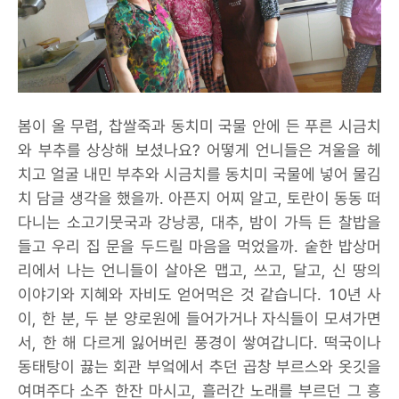
봄이 올 무렵, 찹쌀죽과 동치미 국물 안에 든 푸른 시금치
와 부추를 상상해 보셨나요? 어떻게 언니들은 겨울을 헤
치고 얼굴 내민 부추와 시금치를 동치미 국물에 넣어 물김
치 담글 생각을 했을까. 아픈지 어찌 알고, 토란이 동동 떠
다니는 소고기뭇국과 강낭콩, 대추, 밤이 가득 든 찰밥을
들고 우리 집 문을 두드릴 마음을 먹었을까. 숱한 밥상머
리에서 나는 언니들이 살아온 맵고, 쓰고, 달고, 신 땅의
이야기와 지혜와 자비도 얻어먹은 것 같습니다. 10년 사
이, 한 분, 두 분 양로원에 들어가거나 자식들이 모셔가면
서, 한 해 다르게 잃어버린 풍경이 쌓여갑니다. 떡국이나
동태탕이 끓는 회관 부엌에서 추던 곱창 부르스와 옷깃을
여며주다 소주 한잔 마시고, 흘러간 노래를 부르던 그 흥