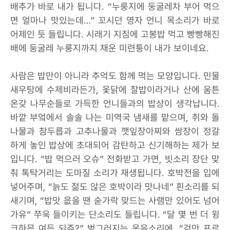
배추가 바로 내가 됩니다. “누룽지에 둥굴레차 부어 먹으
면 얼마나 맛있는데…” 꼬시던 영자 언니 목소리가 바로
어제인 듯 들립니다. 시래기 지짐에 고봉밥 먹고 빵빵해진
배에 둥굴레 누룽지까지 채운 미련퉁이 내가 보이네요.
사람은 밥만이 아니라 추억도 함께 먹는 모양입니다. 민물
새우탕에 수제비라든가, 옻닭에 찰밥이라거나 산에 움튼
온갖 나무순들로 가득한 언니들과의 밥상이 생각납니다.
바깥 부엌에서 솔솔 나는 미역국 냄새를 맡으며, 취와 돌
나물과 참두릅과 고추나물과 깻잎장아찌와 쌈장이 정갈
하게 놓인 밥상에 초대되어 감탄하고 신기해하는 제가 보
입니다. “밥 먹으러 오슈” 전화받고 가면, 빗소리 장단 맞
춰 톡탁거리는 도마질 소리가 재생됩니다. 호박전을 입에
넣어주며, “늙도 젊도 않은 호박이라 맛나네” 흰소리를 되
새기며, “밥맛 읎을 땐 숟가락 맞드는 사램만 있어도 넘어
가유” 쭈욱 들이키는 단소리도 들립니다. “달 몇 번 더 윙
크하믄 여든 되쥬?” 벙그러지는 웃음소리에, “겉만 프르