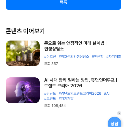
목록
콘텐츠 이어보기
돈으로 읽는 안정적인 미래 설계법 l
인생상담소
#이호선
#이호선의인생상담소
#인문학
#자기계발
조회 357
AI 시대 함께 일하는 방법, 휴먼인더루프 l
트렌드 코리아 2026
#김난도
#김난도의트렌드코리아2026
#AI
#트렌드
#자기개발
조회 108,484
퀵
메
상담
뉴