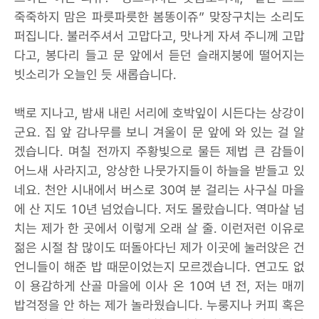
죽죽하지 맘은 파릇파릇한 봄똥이쥬” 맞장구치는 소리도
퍼집니다. 불러주셔서 고맙다고, 맛나게 자셔 주니께 고맙
다고, 봉다리 들고 문 앞에서 듣던 슬래지붕에 떨어지는
빗소리가 오늘인 듯 새롭습니다.
백로 지나고, 밤새 내린 서리에 호박잎이 시든다는 상강이
군요. 집 앞 감나무를 보니 겨울이 문 앞에 와 있는 걸 알
겠습니다. 며칠 전까지 주황빛으로 물든 제법 큰 감들이
어느새 사라지고, 앙상한 나뭇가지들이 하늘을 받들고 있
네요. 천안 시내에서 버스로 30여 분 걸리는 사구실 마을
에 산 지도 10년 넘었습니다. 저도 몰랐습니다. 역마살 넘
치는 제가 한 곳에서 이렇게 오래 살 줄. 이런저런 이유로
젊은 시절 참 많이도 떠돌아다닌 제가 이곳에 눌러앉은 건
언니들이 해준 밥 때문이었는지 모르겠습니다. 연고도 없
이 용감하게 산골 마을에 이사 온 10여 년 전, 저는 매끼
밥걱정을 안 하는 제가 놀라웠습니다. 누룽지나 커피 혹은