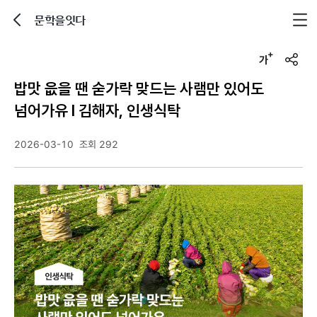
문학을잇다
뒤로가기
글자크기 조정하기
u
r
밥맛 읎을 땐 숟가락 맞드는 사램만 있어도
l
복
넘어가유 l 김해자, 인생식탁
사
2026-03-10
조회 292