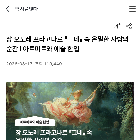
역사를잇다
뒤로가기
글자크기 조정하기
u
r
장 오노레 프라고나르 『그네』 속 은밀한 사랑의
l
복
순간 l 아트미트와 예술 한입
사
2026-03-17
조회 119,449