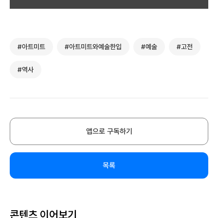
#아트미트
#아트미트와예술한입
#예술
#고전
#역사
앱으로 구독하기
목록
콘텐츠 이어보기