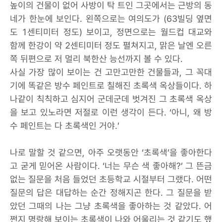
높이의 건물이 없어 사방이 탁 트인 그곳에서는 근방의 동
네가 한눈에 보인다. 왼쪽으로는 여의도가 (63빌딩 옆면
도 1센티미터 정도) 보이고, 정면으로는 월드컵 대교와
함께 한강이 약 2센티미터 정도 펼쳐지고, 맑은 날엔 오른
쪽 뒤편으로 저 멀리 북한산 능선까지 볼 수 있다.
사실 가장 많이 보이는 건 고만고만한 건물들과, 그 꼭대
기에 똑같은 방수 페인트로 칠해진 초록색 옥상들이다. 하
나같이 칙칙하고 심지어 군데군데 벗겨진 그 초록색 옥상
을 보고 있노라면 저절로 이런 생각이 든다. ‘아니, 왜 방
수 페인트는 다 초록색인 거야.’
나로 말할 것 같으면, 아주 오랫동안 ‘초록색’을 좋아한다
고 굳게 믿어온 사람이다. ‘너는 무슨 색 좋아해?’ 그 뜬금
없는 질문을 처음 들었던 초등학교 시절부터 그랬다. 어떤
질문의 답은 대답하는 순간 정해지곤 한다. 그 질문을 받
았던 그때의 나는 그냥 초록색을 좋아하는 것 같았다. 어
쩐지 명랑해 보이는 초록색이 나와 어울리는 것 같기도 했