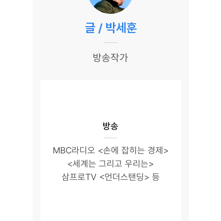
글 / 박세훈
방송작가
방송
MBC라디오 <손에 잡히는 경제>
<세계는 그리고 우리는>
삼프로TV <언더스탠딩> 등