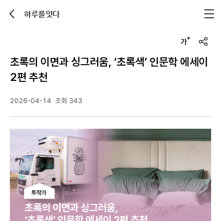
하루를잇다
뒤로가기
글자크기 조정하기
u
r
초록의 이면과 싱그러움, ‘초록색’ 인문학 에세이
l
복
2편 추천
사
2026-04-14
조회 343