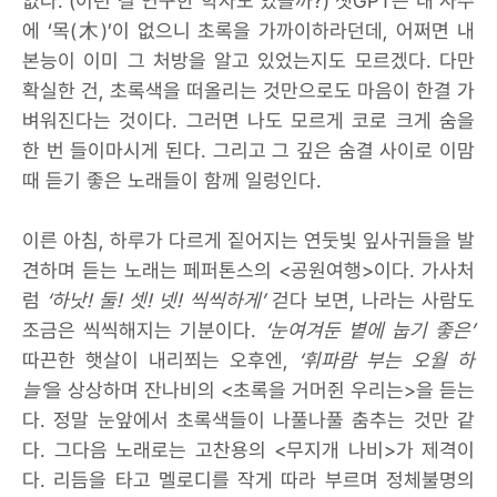
없다. (이런 걸 연구한 학자도 있을까?) 챗GPT는 내 사주
에 ‘목(木)’이 없으니 초록을 가까이하라던데, 어쩌면 내
본능이 이미 그 처방을 알고 있었는지도 모르겠다. 다만
확실한 건, 초록색을 떠올리는 것만으로도 마음이 한결 가
벼워진다는 것이다. 그러면 나도 모르게 코로 크게 숨을
한 번 들이마시게 된다. 그리고 그 깊은 숨결 사이로 이맘
때 듣기 좋은 노래들이 함께 일렁인다.
이른 아침, 하루가 다르게 짙어지는 연둣빛 잎사귀들을 발
견하며 듣는 노래는 페퍼톤스의 <공원여행>이다. 가사처
럼
‘하낫! 둘! 셋! 넷! 씩씩하게’
걷다 보면, 나라는 사람도
조금은 씩씩해지는 기분이다.
‘눈여겨둔 볕에 눕기 좋은’
따끈한 햇살이 내리쬐는 오후엔,
‘휘파람 부는 오월 하
늘’
을 상상하며 잔나비의 <초록을 거머쥔 우리는>을 듣는
다. 정말 눈앞에서 초록색들이 나풀나풀 춤추는 것만 같
다. 그다음 노래로는 고찬용의 <무지개 나비>가 제격이
다. 리듬을 타고 멜로디를 작게 따라 부르며 정체불명의