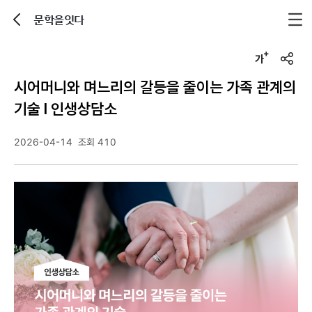
문학을잇다
뒤로가기
글자크기 조정하기
u
r
시어머니와 며느리의 갈등을 줄이는 가족 관계의
l
복
기술 l 인생상담소
사
2026-04-14
조회 410