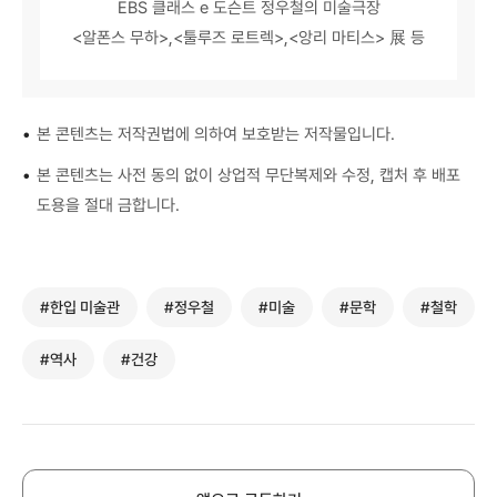
EBS 클래스 e 도슨트 정우철의 미술극장
<알폰스 무하>,<툴루즈 로트렉>,<앙리 마티스> 展 등
•
본 콘텐츠는 저작권법에 의하여 보호받는 저작물입니다.
•
본 콘텐츠는 사전 동의 없이 상업적 무단복제와 수정, 캡처 후 배포
도용을 절대 금합니다.
#한입 미술관
#정우철
#미술
#문학
#철학
#역사
#건강