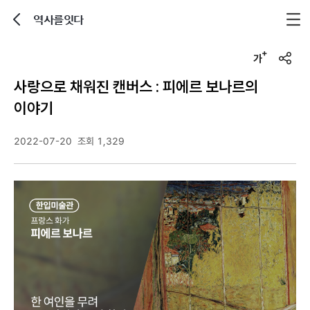
역사를잇다
뒤로가기
글자크기 조정하기
u
r
사랑으로 채워진 캔버스 : 피에르 보나르의
l
복
이야기
사
2022-07-20
조회 1,329