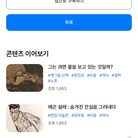
앱으로 구독하기
목록
콘텐츠 이어보기
그는 과연 물을 보고 있는 것일까?
#옛그림 산책
#장진성
#미술
#역사
#철학
#노후
조회 1,953
에곤 쉴레 : 숨겨진 진실을 그려내다
#한입 미술관
#정우철
#미술
#역사
조회 1,803