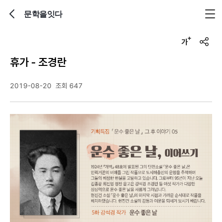
문학을잇다
뒤로가기
글자크기 조정하기
u
r
휴가 - 조경란
l
복
사
2019-08-20
조회 647