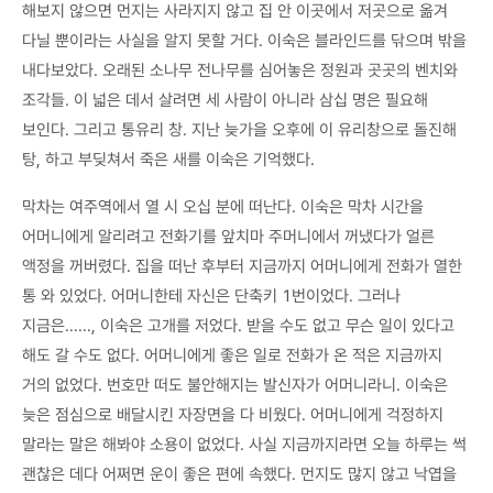
해보지 않으면 먼지는 사라지지 않고 집 안 이곳에서 저곳으로 옮겨
다닐 뿐이라는 사실을 알지 못할 거다. 이숙은 블라인드를 닦으며 밖을
내다보았다. 오래된 소나무 전나무를 심어놓은 정원과 곳곳의 벤치와
조각들. 이 넓은 데서 살려면 세 사람이 아니라 삼십 명은 필요해
보인다. 그리고 통유리 창. 지난 늦가을 오후에 이 유리창으로 돌진해
탕, 하고 부딪쳐서 죽은 새를 이숙은 기억했다.
막차는 여주역에서 열 시 오십 분에 떠난다. 이숙은 막차 시간을
어머니에게 알리려고 전화기를 앞치마 주머니에서 꺼냈다가 얼른
액정을 꺼버렸다. 집을 떠난 후부터 지금까지 어머니에게 전화가 열한
통 와 있었다. 어머니한테 자신은 단축키 1번이었다. 그러나
지금은……, 이숙은 고개를 저었다. 받을 수도 없고 무슨 일이 있다고
해도 갈 수도 없다. 어머니에게 좋은 일로 전화가 온 적은 지금까지
거의 없었다. 번호만 떠도 불안해지는 발신자가 어머니라니. 이숙은
늦은 점심으로 배달시킨 자장면을 다 비웠다. 어머니에게 걱정하지
말라는 말은 해봐야 소용이 없었다. 사실 지금까지라면 오늘 하루는 썩
괜찮은 데다 어쩌면 운이 좋은 편에 속했다. 먼지도 많지 않고 낙엽을