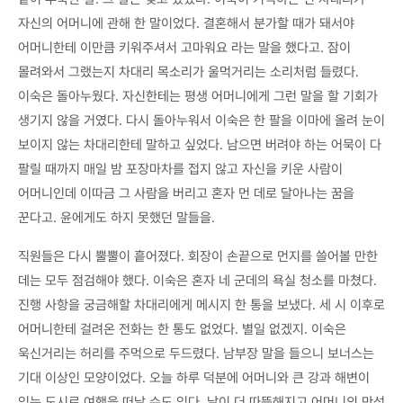
자신의 어머니에 관해 한 말이었다. 결혼해서 분가할 때가 돼서야
어머니한테 이만큼 키워주셔서 고마워요 라는 말을 했다고. 잠이
몰려와서 그랬는지 차대리 목소리가 울먹거리는 소리처럼 들렸다.
이숙은 돌아누웠다. 자신한테는 평생 어머니에게 그런 말을 할 기회가
생기지 않을 거였다. 다시 돌아누워서 이숙은 한 팔을 이마에 올려 눈이
보이지 않는 차대리한테 말하고 싶었다. 남으면 버려야 하는 어묵이 다
팔릴 때까지 매일 밤 포장마차를 접지 않고 자신을 키운 사람이
어머니인데 이따금 그 사람을 버리고 혼자 먼 데로 달아나는 꿈을
꾼다고. 윤에게도 하지 못했던 말들을.
직원들은 다시 뿔뿔이 흩어졌다. 회장이 손끝으로 먼지를 쓸어볼 만한
데는 모두 점검해야 했다. 이숙은 혼자 네 군데의 욕실 청소를 마쳤다.
진행 사항을 궁금해할 차대리에게 메시지 한 통을 보냈다. 세 시 이후로
어머니한테 걸려온 전화는 한 통도 없었다. 별일 없겠지. 이숙은
욱신거리는 허리를 주먹으로 두드렸다. 남부장 말을 들으니 보너스는
기대 이상인 모양이었다. 오늘 하루 덕분에 어머니와 큰 강과 해변이
있는 도시로 여행을 떠날 수도 있다. 날이 더 따뜻해지고 어머니의 만성