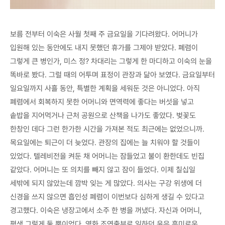
보름 전부터 이숙은 사월 첫째 주 금요일을 기다려왔다. 어머니가
입원해 있는 동안에도 내지 못했던 휴가를 그제야 받았다. 폐렴이
그렇게 큰 병인가, 미스 정? 차대리는 그렇게 한 마디하고 이숙의 눈을
똑바로 봤다. 그럴 때의 어투며 표정이 관장과 닮아 보였다. 금요일부터
일요일까지 사흘 동안, 특별한 계획을 세워둔 것은 아니었다. 아직
폐렴에서 회복하지 못한 어머니와 면역력에 좋다는 버섯을 넣고
솥밥을 지어먹거나 근처 공원으로 산책을 나가도 좋았다. 벚꽃도
한창인 데다 그런 한가한 시간을 가져본 적도 최근에는 없었으니까.
목요일에는 퇴근이 더 늦었다. 관장의 집에는 늘 치워야 할 것들이
있었다. 텔레비전을 켜둔 채 어머니는 잠들었고 불이 환한데도 빈집
같았다. 어머니는 또 의치를 빼지 않고 잠이 들었다. 이제 칠십일
세밖에 되지 않았는데 깜박 잊는 게 많았다. 의사는 구강 위생에 더
신경을 쓰지 않으면 흡인성 폐렴이 이번보다 심하게 생길 수 있다고
경고했다. 이숙은 냉장고에서 소주 한 병을 꺼냈다. 자신과 어머니,
평생 그렇게 둘 뿐이었다. 영화 조연출부로 일하던 윤은 흥미로운