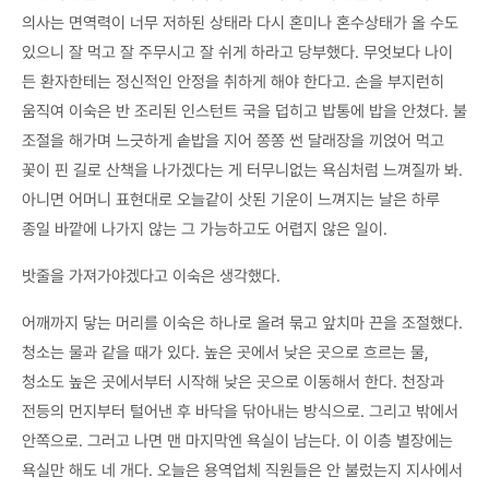
의사는 면역력이 너무 저하된 상태라 다시 혼미나 혼수상태가 올 수도
있으니 잘 먹고 잘 주무시고 잘 쉬게 하라고 당부했다. 무엇보다 나이
든 환자한테는 정신적인 안정을 취하게 해야 한다고. 손을 부지런히
움직여 이숙은 반 조리된 인스턴트 국을 덥히고 밥통에 밥을 안쳤다. 불
조절을 해가며 느긋하게 솥밥을 지어 쫑쫑 썬 달래장을 끼얹어 먹고
꽃이 핀 길로 산책을 나가겠다는 게 터무니없는 욕심처럼 느껴질까 봐.
아니면 어머니 표현대로 오늘같이 삿된 기운이 느껴지는 날은 하루
종일 바깥에 나가지 않는 그 가능하고도 어렵지 않은 일이.
밧줄을 가져가야겠다고 이숙은 생각했다.
어깨까지 닿는 머리를 이숙은 하나로 올려 묶고 앞치마 끈을 조절했다.
청소는 물과 같을 때가 있다. 높은 곳에서 낮은 곳으로 흐르는 물,
청소도 높은 곳에서부터 시작해 낮은 곳으로 이동해서 한다. 천장과
전등의 먼지부터 털어낸 후 바닥을 닦아내는 방식으로. 그리고 밖에서
안쪽으로. 그러고 나면 맨 마지막엔 욕실이 남는다. 이 이층 별장에는
욕실만 해도 네 개다. 오늘은 용역업체 직원들은 안 불렀는지 지사에서