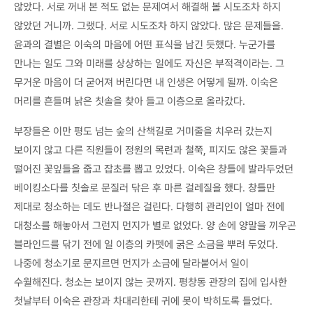
않았다. 서로 꺼내 본 적도 없는 문제여서 해결해 볼 시도조차 하지
않았던 거니까. 그랬다. 서로 시도조차 하지 않았다. 많은 문제들을.
윤과의 결별은 이숙의 마음에 어떤 표식을 남긴 듯했다. 누군가를
만나는 일도 그와 미래를 상상하는 일에도 자신은 부적격이라는. 그
무거운 마음이 더 굳어져 버린다면 내 인생은 어떻게 될까. 이숙은
머리를 흔들며 낡은 칫솔을 찾아 들고 이층으로 올라갔다.
부장들은 이만 평도 넘는 숲의 산책길로 거미줄을 치우러 갔는지
보이지 않고 다른 직원들이 정원의 목련과 철쭉, 피지도 않은 꽃들과
떨어진 꽃잎들을 줍고 잡초를 뽑고 있었다. 이숙은 창틀에 발라두었던
베이킹소다를 칫솔로 문질러 닦은 후 마른 걸레질을 했다. 창틀만
제대로 청소하는 데도 반나절은 걸린다. 다행히 관리인이 얼마 전에
대청소를 해놓아서 그런지 먼지가 별로 없었다. 양 손에 양말을 끼우곤
블라인드를 닦기 전에 일 이층의 카펫에 굵은 소금을 뿌려 두었다.
나중에 청소기로 문지르면 먼지가 소금에 달라붙어서 일이
수월해진다. 청소는 보이지 않는 곳까지. 평창동 관장의 집에 입사한
첫날부터 이숙은 관장과 차대리한테 귀에 못이 박히도록 들었다.