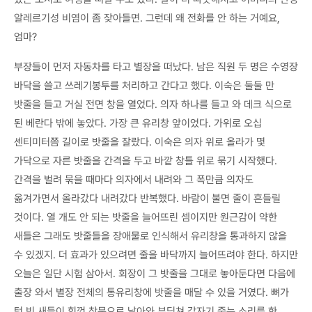
알레르기성 비염이 좀 잦아들면. 그런데 왜 전화를 안 하는 거예요,
엄마?
부장들이 먼저 자동차를 타고 별장을 떠났다. 남은 직원 두 명은 수영장
바닥을 쓸고 쓰레기봉투를 처리하고 간다고 했다. 이숙은 둘둘 만
밧줄을 들고 거실 전면 창을 열었다. 의자 하나를 들고 와 데크 식으로
된 베란다 밖에 놓았다. 가장 큰 유리창 앞이었다. 가위로 오십
센티미터쯤 길이로 밧줄을 잘랐다. 이숙은 의자 위로 올라가 몇
가닥으로 자른 밧줄을 간격을 두고 바깥 창틀 위로 묶기 시작했다.
간격을 벌려 묶을 때마다 의자에서 내려와 그 폭만큼 의자도
옮겨가면서 올라갔다 내려갔다 반복했다. 바람이 불면 줄이 흔들릴
것이다. 열 개도 안 되는 밧줄을 늘어뜨린 셈이지만 원근감이 약한
새들은 그래도 밧줄들을 장애물로 인식해서 유리창을 통과하지 않을
수 있겠지. 더 효과가 있으려면 줄을 바닥까지 늘어뜨려야 한다. 하지만
오늘은 일단 시험 삼아서. 회장이 그 밧줄을 그대로 놓아둔다면 다음에
출장 와서 별장 전체의 통유리창에 밧줄을 매달 수 있을 거였다. 뼈가
텅 빈 새들이 힘껏 창문으로 날아와 부딪쳐 갑자기 죽는 소리를 한