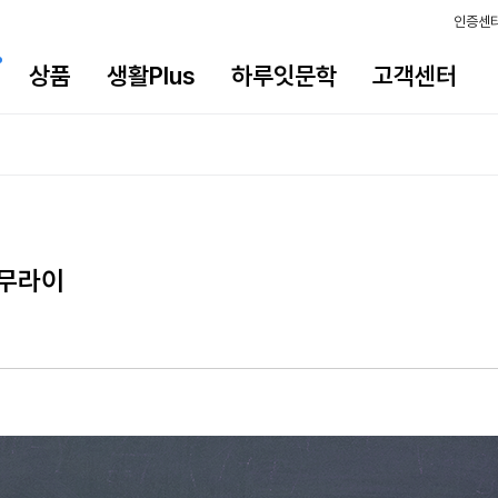
인증센
상품
생활Plus
하루잇문학
고객센터
사무라이