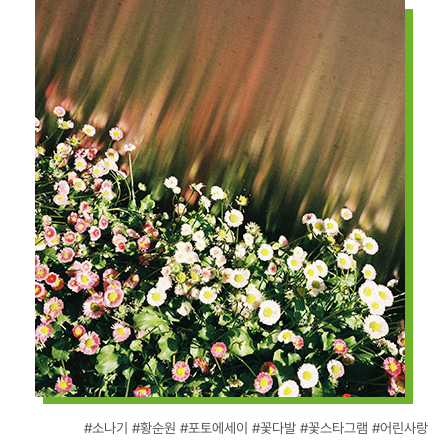
#소나기 #황순원 #포토에세이 #꽃다발 #꽃스타그램 #어린사랑