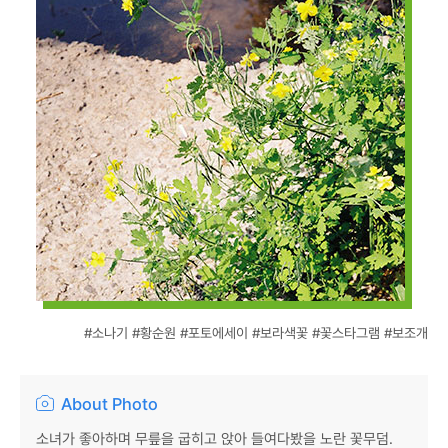
#소나기 #황순원 #포토에세이 #보라색꽃 #꽃스타그램 #보조개
About Photo
소녀가 좋아하며 무릎을 굽히고 앉아 들여다봤을 노란 꽃무덤.