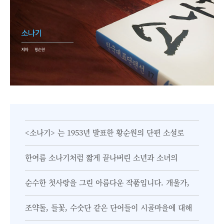
<소나기> 는 1953년 발표한 황순원의 단편 소설로
한여름 소나기처럼 짧게 끝나버린 소년과 소녀의
순수한 첫사랑을 그린 아름다운 작품입니다. 개울가,
조약돌, 들꽃, 수숫단 같은 단어들이 시골마을에 대해