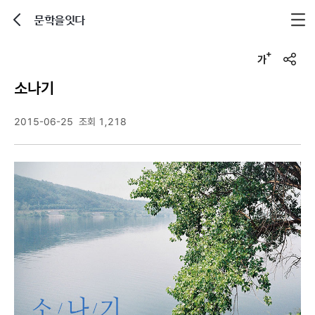
문학을잇다
뒤로가기
글자크기 조정하기
u
r
소나기
l
복
사
2015-06-25
조회 1,218