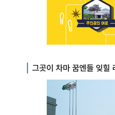
그곳이 차마 꿈엔들 잊힐 