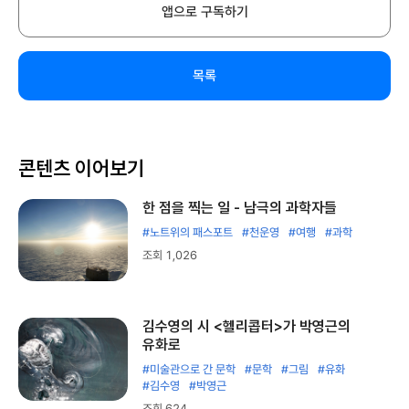
앱으로 구독하기
목록
콘텐츠 이어보기
한 점을 찍는 일 - 남극의 과학자들
#노트위의 패스포트
#천운영
#여행
#과학
조회 1,026
김수영의 시 <헬리콥터>가 박영근의
유화로
#미술관으로 간 문학
#문학
#그림
#유화
#김수영
#박영근
조회 624