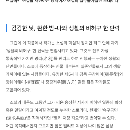
현실적인 현실을 재현하는 장치이자 소설의 필수불가결한 토대이다.
캄캄한 낮, 환한 밤-나와 생활의 비허구 한 단락
그런데 이 작품에서 작가는 소설의 핵심적 장치인 허구 안에 자기
‘생활의 비허구’ 한 단락을 편입시키고 있다. 그것도 전부 가장
통속적인 가치인 명리(名利)를 원리로 하여 진행되는 구차한 생활의
단면들이다. 소설에 등장하는 인물 대부분이 실존인물로서 그의 생활
가까이에 있는 사람들이다. 유명한 제5세대 감독 구창웨이[顧長衛]와
양웨이웨이[楊薇薇]나 장팡저우[蔣方舟] 같은 젊은 작가들도
포함되어 있다.
소설의 내용도 그동안 그가 써온 웅장한 서사에 비하면 일종의 확장
혹은 일탈이라고 여겨질 정도로 누추한 스토리다. 원제인 ‘속구공면
(速求共眠)’은 직역하자면 “빨리 저랑 자요”라고 번역할 수 있다.
어떤 목적에서인지 모르지만 젊은 엘리트 여성이 나이 많은 남성