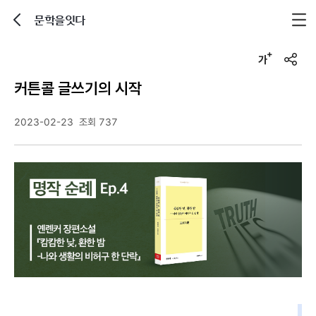
문학을잇다
뒤로가기
글자크기 조정하기
u
r
커튼콜 글쓰기의 시작
l
복
사
2023-02-23
조회 737