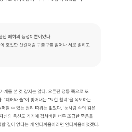
 끝난 폐허의 등성이뿐이었다.
들이 호젓한 산길처럼 구불구불 뻗어나 서로 얽히고
가게를 본 것 같지는 않다. 오른편 정릉 쪽으로 또
. "폐허와 술"이 빚어내는 "묘한 활력"을 목도하는
할 수 있는 권리 따위는 없었다. '눈사람 속의 검은
 자신의 육신도 거기에 겹쳐버린 너무 조급한 죽음을
설명할 길이 없다는 게 안타까움이라면 안타까움이었겠다.