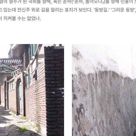
의 형수가 된 국희를 향해, 혹은 춘하(「춘하, 돌아오다」)를 향해 민홍이 
있는데 전신주 위로 길을 알리는 표지가 보인다. '동방길.' '그리운 동방
더 지켜볼 수는 없었나.