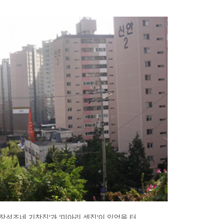
'장석조네 기찻집'과 '미아리 셋집'이 있었을 터