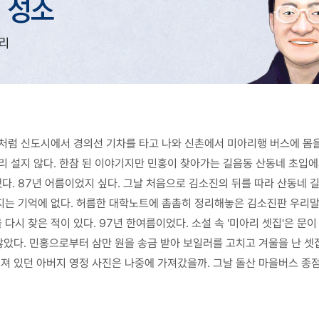
민홍처럼 신도시에서 경의선 기차를 타고 나와 신촌에서 미아리행 버스에 몸
 설지 않다. 한참 된 이야기지만 민홍이 찾아가는 길음동 산동네 초입에서 
. 87년 어름이었지 싶다. 그날 처음으로 김소진의 뒤를 따라 산동네 길을
는 기억에 없다. 허름한 대학노트에 촘촘히 정리해놓은 김소진판 우리말 
시 찾은 적이 있다. 97년 한여름이었다. 소설 속 '미아리 셋집'은 문
 않았다. 민홍으로부터 삼만 원을 송금 받아 보일러를 고치고 겨울을 난 셋
워져 있던 아버지 영정 사진은 나중에 가져갔을까. 그날 돌산 마을버스 종