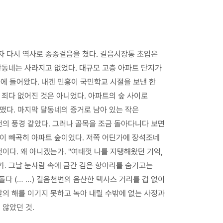
마자 다시 역사로 종종걸음을 쳤다. 길음시장통 초입은
산동네는 사라지고 없었다. 대규모 고층 아파트 단지가
눈에 들어왔다. 내겐 민홍이 국민학교 시절을 보낸 한
 죄다 없어진 것은 아니었다. 아파트의 숲 사이로
맸다. 마지막 달동네의 증거로 남아 있는 작은
 전의 풍경 같았다. 그러나 골목을 조금 돌아다니다 보면
방이 빼곡히 아파트 숲이었다. 저쪽 어딘가에 장석조네
다. 왜 아니겠는가. "여태껏 나를 지탱해왔던 기억,
가. 그날 눈사람 속에 금간 검은 항아리를 숨기고는
다 (… …) 길음천변의 음산한 텍사스 거리를 겁 없이
낮의 해를 이기지 못하고 녹아 내릴 수밖에 없는 사정과
 않았던 것.