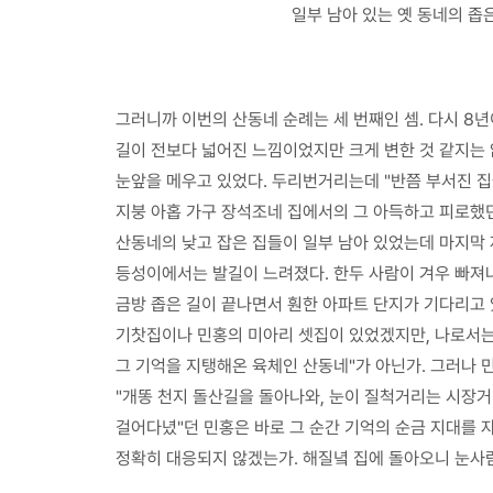
일부 남아 있는 옛 동네의 좁
그러니까 이번의 산동네 순례는 세 번째인 셈. 다시 8
길이 전보다 넓어진 느낌이었지만 크게 변한 것 같지는 
눈앞을 메우고 있었다. 두리번거리는데 "반쯤 부서진 집
지붕 아홉 가구 장석조네 집에서의 그 아득하고 피로했던
산동네의 낮고 잡은 집들이 일부 남아 있었는데 마지막 
등성이에서는 발길이 느려졌다. 한두 사람이 겨우 빠져나갈
금방 좁은 길이 끝나면서 훤한 아파트 단지가 기다리고 
기찻집이나 민홍의 미아리 셋집이 있었겠지만, 나로서는 
그 기억을 지탱해온 육체인 산동네"가 아닌가. 그러나 
"개똥 천지 돌산길을 돌아나와, 눈이 질척거리는 시장거
걸어다녔"던 민홍은 바로 그 순간 기억의 순금 지대를 
정확히 대응되지 않겠는가. 해질녘 집에 돌아오니 눈사