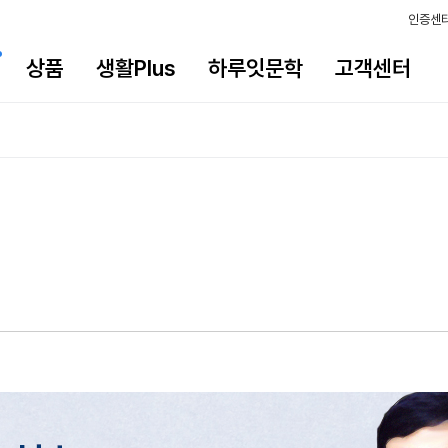
인증센
상품
생활Plus
하루잇문학
고객센터