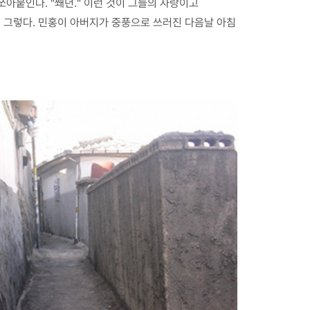
쏘아붙인다. "쐐년." 이런 것이 그들의 사랑이고
', 그렇다. 민홍이 아버지가 중풍으로 쓰러진 다음날 아침