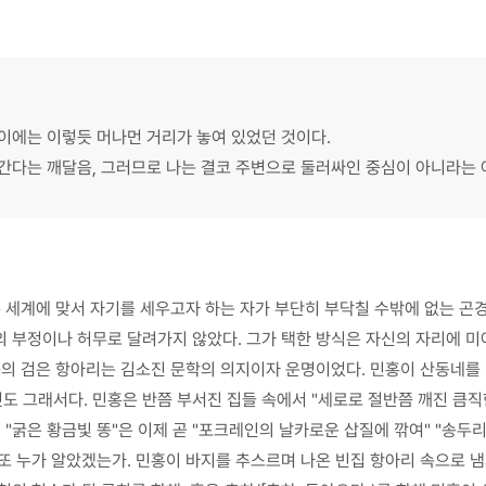
이에는 이렇듯 머나먼 거리가 놓여 있었던 것이다.
아간다는 깨달음, 그러므로 나는 결코 주변으로 둘러싸인 중심이 아니라는
은 세계에 맞서 자기를 세우고자 하는 자가 부단히 부닥칠 수밖에 없는 곤
의 부정이나 허무로 달려가지 않았다. 그가 택한 방식은 자신의 자리에 
속의 검은 항아리는 김소진 문학의 의지이자 운명이었다. 민홍이 산동네를 
 그래서다. 민홍은 반쯤 부서진 집들 속에서 "세로로 절반쯤 깨진 큼직
 "굵은 황금빛 똥"은 이제 곧 "포크레인의 날카로운 삽질에 깎여" "송두
또 누가 알았겠는가. 민홍이 바지를 추스르며 나온 빈집 항아리 속으로 냄