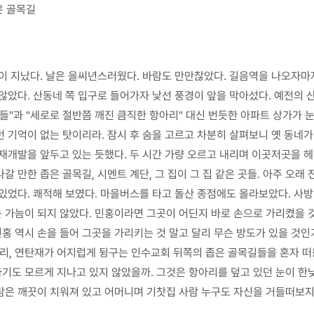
은 골목길
년이 지났다. 날은 을씨년스러웠다. 바람도 만만찮았다. 길음역을 나오자
않았다. 산동네 쪽 입구로 들어가자 낯선 풍경이 앞을 막아섰다. 예전의 
들"과 "세로로 절반쯤 깨진 큼직한 항아리" 대신 번듯한 아파트 상가가 
 기억이 없는 탓이리라. 잠시 후 숨을 고르고 차분히 살펴보니 옛 동네가
재개발을 앞두고 있는 듯했다. 두 시간 가량 오르고 내리며 이곳저곳을 헤
 만한 좁은 골목길, 시멘트 계단, 그 집이 그 집 같은 곳들. 아주 오래
있었다. 쾌적해 보였다. 마을버스를 타고 돌산 종점에도 올라보았다. 사
가늠이 되지 않았다. 민홍이라면 그곳이 어딘지 바로 손으로 가리켰을 것이
민홍 역시 손을 들어 그곳을 가리키는 것 말고 달리 무슨 방도가 있을 것인
리, 연탄재가 어지럽게 뒹구는 인수교회 뒤쪽의 좁은 골목길들을 혼자 떠돌
자기도 모르게 지나고 있지 않았을까. 그것은 항아리를 덮고 있던 눈이 한
람은 깨끗이 치워져 있고 어머니며 기찻집 사람 누구도 자신을 거들떠보지