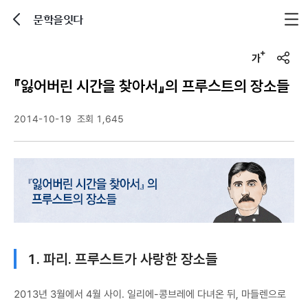
문학을잇다
뒤로가기
글자크기 조정하기
u
r
『잃어버린 시간을 찾아서』의 프루스트의 장소들
l
복
사
2014-10-19
조회 1,645
1. 파리. 프루스트가 사랑한 장소들
2013년 3월에서 4월 사이. 일리에-콩브레에 다녀온 뒤, 마들렌으로