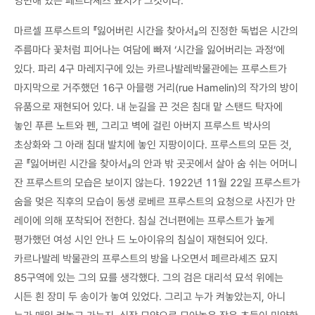
영면해 있는 페르라셰즈 묘지가 그것이다.
마르셀 프루스트의 『잃어버린 시간을 찾아서』의 진정한 독법은 시간의
주름마다 꽃처럼 피어나는 여담에 빠져 ‘시간을 잃어버리는 과정’에
있다. 파리 4구 마레지구에 있는 카르나발레박물관에는 프루스트가
마지막으로 거주했던 16구 아믈랭 거리(rue Hamelin)의 작가의 방이
유품으로 재현되어 있다. 내 눈길을 끈 것은 침대 맡 스탠드 탁자에
놓인 푸른 노트와 펜, 그리고 벽에 걸린 아버지 프루스트 박사의
초상화와 그 아래 침대 발치에 놓인 지팡이이다. 프루스트의 모든 것,
곧 『잃어버린 시간을 찾아서』의 안과 밖 곳곳에서 살아 숨 쉬는 어머니
잔 프루스트의 모습은 보이지 않는다. 1922년 11월 22일 프루스트가
숨을 멎은 직후의 모습이 동생 로베르 프루스트의 요청으로 사진가 만
레이에 의해 포착되어 전한다. 침실 건너편에는 프루스트가 높게
평가했던 여성 시인 안나 드 노아이유의 침실이 재현되어 있다.
카르나발레 박물관의 프루스트의 방을 나오면서 페르라셰즈 묘지
85구역에 있는 그의 묘를 생각했다. 그의 검은 대리석 묘석 위에는
시든 흰 장미 두 송이가 놓여 있었다. 그리고 누가 켜놓았는지, 아니