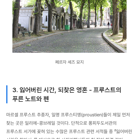
페르자 셰즈 묘지
3. 잃어버린 시간, 되찾은 영혼 - 프루스트의
푸른 노트와 펜
마르셀 프루스트 추종자, 일명 프루스티엥(proustien)들이 제일 먼저
찾는 곳은 일리에-콩브레일 것이다. 단적으로 퐁피두도서관의
프루스트 서가에 꽂혀 있는 수많은 프루스트 관련 서적들 중 『잃어버린