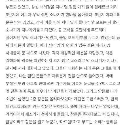
누르고 있었고, 삼성 대리점을 지나 몇 걸음 가지 않아 말레르브 거리
9번지에 이르자 우박 섞인 소나기가 한바탕 쏟아졌다. 9번지 아파트의
문은 닫혀 있었고, 잠시 비를 피해 처마 밑에 들어선 낯 모르는 사내와
소나기가 지나가기를 기다렸다. 곧 포석을 요란하게 두드리며
떨어지던 우박 소나기가 멎었고, 출입 코드 번호를 누르지 않았는데 등
뒤에서 문이 열렸다. 이어 서너 명의 잘 차려 입은 젊은 파리지엥
사내들이 문 밖으로 나왔다. 각자 개성적인 패션을 자랑했고, 다른
일행과의 약속을 확인하는지 크지 않은 목소리로 막 소나기가 지나간
길가에 서서 대화하고 있었다. 그들이 대화하는 사이 문은 그대로 열려
있었고, 나는 열린 문틈으로 자유롭게 건물 안으로 들어갔다. 벽에
부착된 투명 아크릴 판에 쓰인 거주자들 이름에 눈길을 주었다. 그리고
몇 걸음 걸어 통로 좌우에 난 계단을 바라보았다. 그리고 안뜰로 나가
소년이 살았던 2층 창문을 올려다보았다. 계단은 고급스러웠고, 흰색
페인트칠이되어 있는 창문은 단아했다. 뜰에 자라는 나무는 없었는데,
가까이에서 새소리가 청아하게 들렸다. 창문을 올려다보고 서 있자니,
금방이라도 창문을 열고 누군가, ‘마르셀!’하고 부르는 소리가 들려올