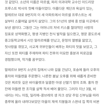
것 같았다. 소년의 이름은 마르셀, 파리 의과대학 교수인 아드리앙
프루스트 박사의 첫째 아들이었다. 아름다운 계단과 욕실이 있는,
말레르브 대로 9번지의 이 새 아파트에서 마르셀 프루스트는 세
살부터 스물여덟 살까지 살았다. 그의 51년의 생애 중 반을 이곳에서
보낸 셈이다. 그동안 그는 어머니의 저녁 키스를 절대적인 사랑의
징표로 성역화했고, 평생 지병인 천식 발작을 일으켰고, 명문 콩도르세
중고등학교에서 시인 말라르메를 만났고, 문청의 열병을 앓았고,
첫사랑을 겪었고, 사교계 귀부인들이 베푸는 파티의 맛을 보았고, 그
자신 또한 파티를 주재하며 파티 전후의 미묘한 흥분과 피로감을
경험했으며, 작가를 꿈꾸었다.
말레르브 9번지 소년의 집에서 나와 길을 건넜다, 포숑에 들러 오후의
홍차와 마들렌을 주문했다. 나른한 봄날 오후를 위해 새롭게 준비한
것은 찌르듯 깊은 바이올렛과 달콤한 야생 산딸기 향의 조화. 홍차 한
잔에 마들렌 한 조각을 살짝 적셔 베어 물었다. 그러자 지난 3월, 비
내리는 어느 아침, 일리에-콩브레의 생 자크 성당 주임 신부님을 따라
종루에 올라 내려다보았던 마을의 재색 지붕들과 스완네 집 쪽의 비본