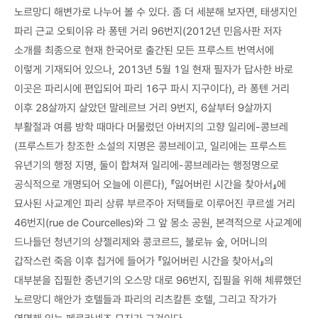
노르망디 해변가로 나누어 볼 수 있다. 좀 더 세분해 보자면, 태생지인
파리 근교 오퇴이유 라 퐁텐 거리 96번지(2012년 민음사판 저자
소개를 최종으로 현재 한국어로 출간된 모든 프루스트 번역서에
이렇게 기재되어 있으나, 2013년 5월 1일 현재 필자가 답사한 바로
이곳은 파리시에 편입되어 파리 16구 파시 지구이다), 라 퐁텐 거리
이후 28살까지 살았던 말레르브 거리 9번지, 6살부터 9살까지
부활절과 여름 방학 때마다 머물렀던 아버지의 고향 일리에-콩브레
(프루스트가 창조한 소설의 지명은 콩브레이고, 일리에는 프루스트
유년기의 행정 지명, 둘이 합쳐져 일리에-콩브레라는 행정명으로
공식적으로 개명되어 오늘에 이른다), 『잃어버린 시간을 찾아서』에
묘사된 사교계인 파리 상류 부르주아 저택들로 이루어진 쿠르셀 거리
46번지(rue de Courcelles)와 그 앞 몽소 공원, 본격적으로 사교계에
드나들던 청년기의 샹젤리제와 콩코르드, 불로뉴 숲, 어머니의
갑작스런 죽음 이후 칩거에 들어가 『잃어버린 시간을 찾아서』의
대부분을 집필한 중년기의 오스망 대로 96번지, 집필을 위해 체류했던
노르망디 해안가 호텔들과 파리의 리츠칼튼 호텔, 그리고 작가가