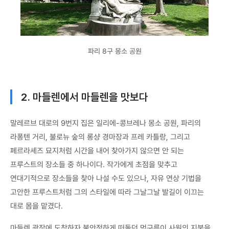
파리 8구 몽소 공원
2. 마들렌에서 마들렌을 맛보다
말레르브 대로의 9번지 집은 일리에-콩브레나 몽소 공원, 파리의
라퐁텐 거리, 불로뉴 숲의 롱샹 경마장과 프레 카틀랑, 그리고
페르라셰즈 묘지처럼 시간을 내어 찾아가지 않으면 안 되는
프루스트의 장소들 중 하나이다. 작가에게 초점을 맞추고
연대기적으로 장소들을 찾아 나설 수도 있으나, 자유 연상 기법을
고안한 프루스트처럼 그의 스타일에 따라 그날그날 발길이 이끄는
대로 몸을 맡겼다.
마들렌 광장에 도착하자 불안정하게 떠돌던 먹구름이 사원의 지붕을