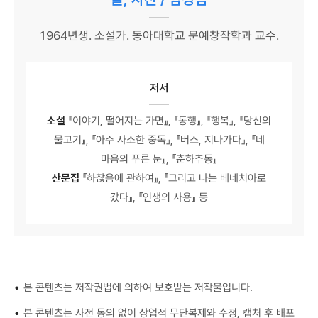
1964년생. 소설가. 동아대학교 문예창작학과 교수.
저서
소설
『이야기, 떨어지는 가면』, 『동행』, 『행복』, 『당신의
물고기』, 『아주 사소한 중독』, 『버스, 지나가다』, 『네
마음의 푸른 눈』, 『춘하추동』
산문집
『하찮음에 관하여』, 『그리고 나는 베네치아로
갔다』, 『인생의 사용』 등
•
본 콘텐츠는 저작권법에 의하여 보호받는 저작물입니다.
•
본 콘텐츠는 사전 동의 없이 상업적 무단복제와 수정, 캡처 후 배포