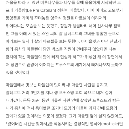
개울을 따라 서 있던 미루나무들과 나무들 끝에 울울하게 시작되던 르
프레 카틀랑(Le Pre Catelan) 정원이 떠올랐다. 이어 아미오 고모부가
동양풍을 가미해 꾸며놓은 영국식 정원을 마르셀이 이리저리
뛰어다니는 모습을 보는 듯했고, 정원가 생울타리 너머 산사나무 활짝
핀 그늘 아래 서 있는 스완 씨의 딸 질베르트와 그녀를 황홀한 눈으로
바라보는 열서너 살의 마르셀을 보는 듯했다. 바이올렛과 야생 산딸기
향의 홍차와 마들렌이 담긴 박스를 직원이 건네주지 않았다면 나는
홍차에 적신 마들렌의 맛에 빠져 현실과 허구가 뒤섞인 채 이 장면에서
저 장면으로 끝없이 이어지는 프루스트의 세계에서 빠져나오지 못하고
있을 것이었다.
마들렌에서 맛보는 마들렌의 맛이라니! 마들렌 사원을 등지고,
말레르브 거리 9번지를 지나 생 오귀스탱 교회 쪽으로 내처 걸어
내려갔다. 문득 25년 동안 마들렌 사원 옆에 살았던 프루스트와 방금
내가 홍차에 적셔 음미했던 조가비 모양의 마들렌 과자 간에 모종의
관계가 있을 것이라는 의문이 생겼다. 그가 마들렌 옆에 살지 않았어도,
『잃어버린 시간을 찾아서』를 작동시키는 결정적인 열쇠어(mot-cle)인