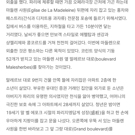
외출을 했다. 파리에 체류할 때면 가끔 오페라극장 근처에 가곤 하는데
마들렌 사원(Eglise de La Madeleine) 뒤편에 자리 잡고 있는 홍차와
패스트리(간식과 디저트용 과자류) 전문점 포숑에 들르기 위해서였다.
집에서 버스를 이용하든, 지하철을 타고 가든 10분이면 닿는
거리였다. 날씨가 좋으면 만보객 스타일로 에펠탑과 센강과
샹젤리제와 콩코르드를 거쳐 천천히 걸어갔다. 이번에 마들렌으로
외출한 것은 평소와는 다른 목적이 있었다. 코린트 양식의 기둥
52개가 받치고 있는 마들렌 사원 옆 말레르브 대로(boulevard
Malesherbes)를 찾아가는 것이었다.
말레르브 대로 9번지 건물 안쪽 뜰에 자리잡은 아파트 2층에 한
소년이 살았다. 부유한 유대인 증권 거래인 집안을 외가로 둔 소년은
아버지가 파리의 유명한 의사였지만 천식을 앓아 병약했고, 어머니의
극진한 보호 속에 그 아파트에서 28세까지 살았다. 청년은 밤이면
19세기 말 벨 에포크 시절의 파리지엥답게 성장(盛粧)을 하고 한 손에
우아하게 지팡이를 잡고 문을 나섰다. 오른쪽에 우뚝 서 있는 마들렌
사원을 한번 바라보고 그 앞 그랑 대로(Grand boulevard)를