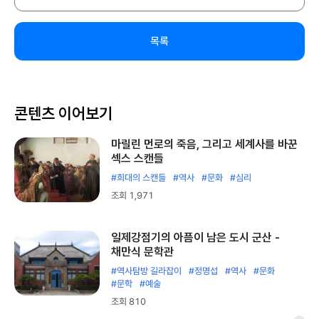
목록
콘텐츠 이어보기
마릴린 먼로의 죽음, 그리고 세계사를 바꾼
섹스 스캔들
#희대의 스캔들
#역사
#문화
#심리
조회 1,971
일제강점기의 아픔이 남은 도시 군산 -
채만식 문학관
#역사탐방 길라잡이
#정명섭
#역사
#문화
#문학
#예술
조회 810