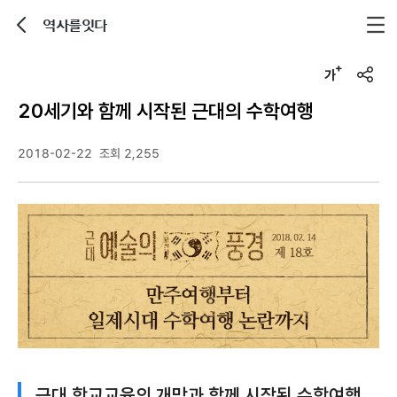
역사를잇다
뒤로가기
글자크기 조정하기
u
r
20세기와 함께 시작된 근대의 수학여행
l
복
사
2018-02-22
조회 2,255
근대 학교교육의 개막과 함께 시작된 수학여행