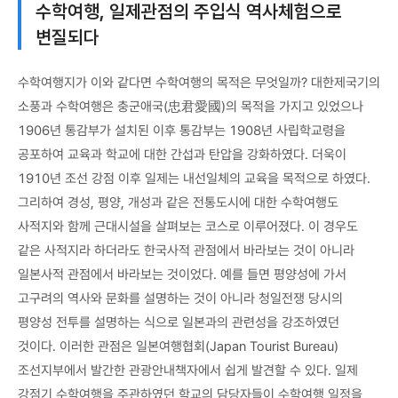
수학여행, 일제관점의 주입식 역사체험으로
변질되다
수학여행지가 이와 같다면 수학여행의 목적은 무엇일까? 대한제국기의
소풍과 수학여행은 충군애국(忠君愛國)의 목적을 가지고 있었으나
1906년 통감부가 설치된 이후 통감부는 1908년 사립학교령을
공포하여 교육과 학교에 대한 간섭과 탄압을 강화하였다. 더욱이
1910년 조선 강점 이후 일제는 내선일체의 교육을 목적으로 하였다.
그리하여 경성, 평양, 개성과 같은 전통도시에 대한 수학여행도
사적지와 함께 근대시설을 살펴보는 코스로 이루어졌다. 이 경우도
같은 사적지라 하더라도 한국사적 관점에서 바라보는 것이 아니라
일본사적 관점에서 바라보는 것이었다. 예를 들면 평양성에 가서
고구려의 역사와 문화를 설명하는 것이 아니라 청일전쟁 당시의
평양성 전투를 설명하는 식으로 일본과의 관련성을 강조하였던
것이다. 이러한 관점은 일본여행협회(Japan Tourist Bureau)
조선지부에서 발간한 관광안내책자에서 쉽게 발견할 수 있다. 일제
강점기 수학여행을 주관하였던 학교의 담당자들이 수학여행 일정을