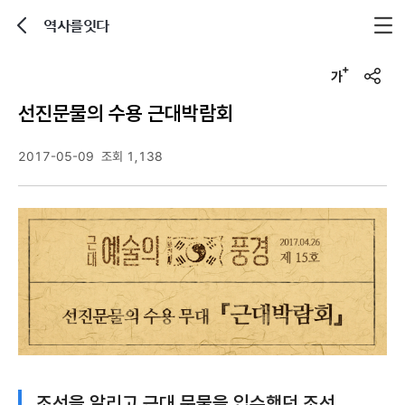
역사를잇다
뒤로가기
글자크기 조정하기
u
r
선진문물의 수용 근대박람회
l
복
사
2017-05-09
조회 1,138
조선을 알리고 근대 문물을 입수했던 조선