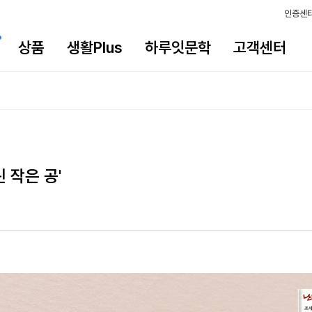
인증센
상품
생활Plus
하루잇문학
고객센터
 작은 공'