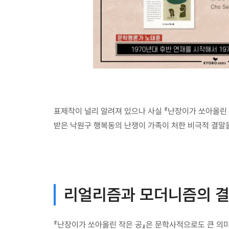
표제작이 널리 알려져 있으나 사실 『난장이가 쏘아올린 
받은 낙원구 행복동의 난쟁이 가족이 처한 비극적 결말을
리얼리즘과 모더니즘의 
『난장이가 쏘아올린 작은 공』은 문학사적으로도 큰 의미