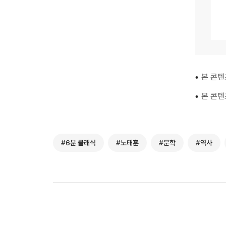
•
본 콘텐
•
본 콘텐
#6분 클래식
#노태훈
#문학
#역사