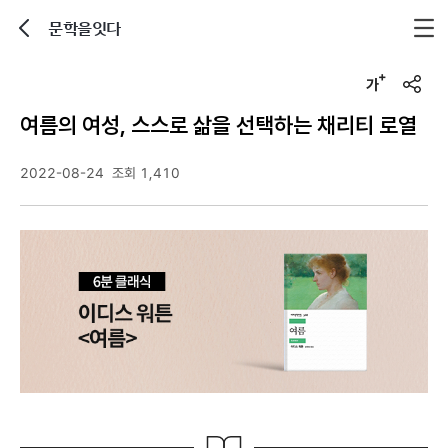
문학을잇다
뒤로가기
글자크기 조정하기
u
r
여름의 여성, 스스로 삶을 선택하는 채리티 로열
l
복
사
2022-08-24
조회 1,410