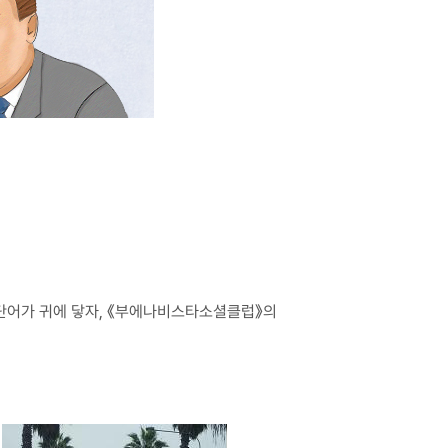
 단어가 귀에 닿자, 《부에나비스타소셜클럽》의