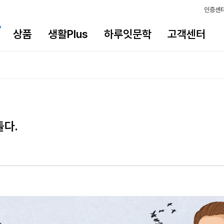
인증센
상품
생활Plus
하루잇문학
고객센터
돌다.