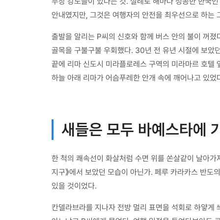
무장 강도들이 있다는 것. 실례로 해마다 성공한 한국인
안내였지만, 그것은 여행자의 안전을 최우선으로 하는 그
출발을 알리는 P씨의 신호와 함께 버스 안의 불이 꺼졌
골목을 구불구불 우회했다. 30년 전 유년 시절에 보았던
끝에 리마 신도시 미라플로레스 구역의 미라마르 호텔 앞에
하늘 아래 리마가 어슴푸레한 안개 속에 깨어나고 있었다
새들은 모두 바예스타에 
한 척의 쾌속선이 화살처럼 수면 위를 쏜살같이 날아가자
지구》에서 보았던 모습이 아닌가. 페루 카라카스 반도의
있을 것이었다.
칸델라브라를 지나자 전방 멀리 표면을 석회로 하얗게 씌