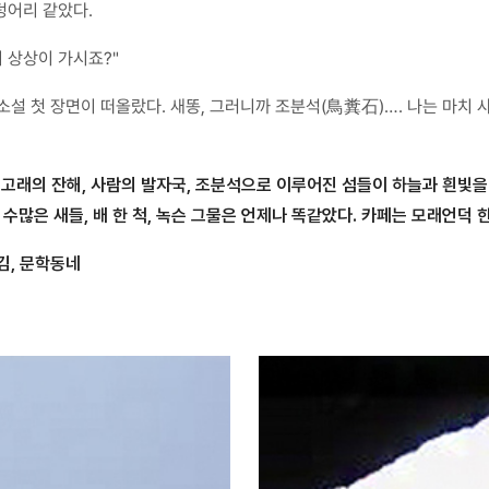
덩어리 같았다.
 상상이 가시죠?"
소설 첫 장면이 떠올랐다. 새똥, 그러니까 조분석(鳥糞石)…. 나는 마치
 고래의 잔해, 사람의 발자국, 조분석으로 이루어진 섬들이 하늘과 흰빛을
는 수많은 새들, 배 한 척, 녹슨 그물은 언제나 똑같았다. 카페는 모래언덕
옮김, 문학동네