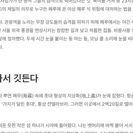
 사업가가 한 명씩 그들의 습격으로 죽어갔다는 것. 북미를 거쳐 총 23
의 제일의 의무로 누구든 페루에 온 이상 페루 식 위험에 대처하는 법을
다. 관광객을 노리는 무장 강도들의 습격을 피하기 위해 페루에서는 야간
 서울 외곽 풍경을 연상시키는 캄캄한 길과 낮고 허름한 집들. 비몽사몽 
 정차했다. 두세 시간 눈을 붙이는 둥 마는 둥, 모닝 콜 소리에 눈을 비비
.
가서 깃든다
 뿌연 해무(海霧) 속에 촛대 형상의 지상화(地上畵)가 눈에 잡혔다. 항
 ‘가지가 달린 촛대’, 통상 칸델라브라. 그러면 이곳에서 2백20킬로 
운 듯한 작은 섬 하나가 시야에 들어왔다. 나는 뱃머리에 바짝 붙어 서서