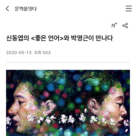
문학을잇다
뒤로가기
글자크기 조정하기
u
r
신동엽의 <좋은 언어>와 박영근이 만나다
l
복
사
2020-05-13
조회 503