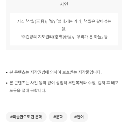
시인
시집 「삼월(三月)」 「발」 「껍데기는 가라」 「4월은 갈아엎는
달」
「주린땅의 지도원리(指導原理)」 「우리가 본 하늘」 등
•
본 콘텐츠는 저작권법에 의하여 보호받는 저작물입니다.
•
본 콘텐츠는 사전 동의 없이 상업적 무단복제와 수정, 캡처 후 배포
도용을 절대 금합니다.
#미술관으로 간 문학
#문학
#언어