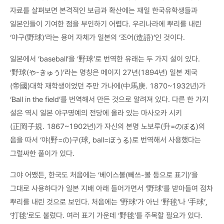
자료를 살펴보면 본격적인 보급과 확산에는 재일 한국유학생들과
일본인들이 기여한 점을 부인하기 어렵다. 우리나라에 뿌리를 내린
‘야구(野球)’라는 용어 자체가 일본의 ‘조어(造語)’인 것이다.
일본에서 ‘baseball’을 ‘野球’로 번역한 유래는 두 가지 설이 있다.
‘野球(や-きゅう)’라는 명칭은 메이지 27년(1894년) 일본 제국
(帝國)대학 재학생이었던 주만 가나에(中馬庚. 1870~1932년)가
‘Ball in the field’를 번역해서 만든 것으로 알려져 있다. 다른 한 가지
설은 역시 일본 야구명예의 전당에 올라 있는 마사오카 시키
(正岡子規. 1867~1902년)가 자신의 본명 노보루(升=のぼる)의
음을 따서 ‘야(野=の)구(球, ball=ぼうる)로 번역해서 사용했다는
그럴싸한 풀이가 있다.
그야 어쨌든, 한국도 처음에는 ‘베이스볼(뻬쓰-볼 등으로 표기)’을
그대로 사용하다가 일본 지배 아래 들어가면서 ‘野球’를 받아들여 점차
뿌리를 내린 것으로 보인다. 처음에는 ‘野球’가 아닌 ‘野毬’나 ‘手球’,
‘打毬’로도 불렀다. 여러 표기 가운데 ‘野毬’를 주목할 필요가 있다.