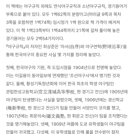
이 책에는 야구규칙 외에도 연식야구규칙과 소년야구규칙, 경기용어가
부록으로 붙어 있다. 모두 1백62쪽의 분량이고(머리글 9쪽과 목차
3쪽을 포함하면 1백74쪽) 임시정가 1백 원으로 책 가격이 매겨져
있다. 이 책 1백23쪽부터 1백44쪽까지 21쪽에 걸쳐 풀이해 놓은
경기용어는 모두 2백54가지이다.
『야구규칙』의 저자인 최상준은 ‘자서(自序)와 야구연혁(野球沿革)’을
통해 한국야구의 중요한 사실 몇 가지를 정리해 놓았다.
첫째, 한국야구의 기원, 즉 도입시점을 1904년으로 천명해 놓았다.
이는 이길용이 동아일보에 연재했던 ‘조선야구사’에서 명기한 것과
같다. 둘째, 황성기독청년회에 이어 한국 최초의 학생 야구팀인
관립한성고등학교(官立漢城高等學校, 현 경기고 전신)에 1905년에
야구팀이 탄생했다는 사실을 알렸으며, 셋째, 1906년에는 경신학교
(儆新學校, 현 경신고 전신)가 팀을 만들어 서양인이 코치를 했고,
1907년에는 휘문의숙(徽文義塾, 현 휘문고 전신)이 팀을 조직했다는
것을 명기해놓았다. 넷째, 1909년 여름에 도쿄 유학생들이 야구팀을
만들어 귀국했고, 다섯째, 이 유학생들로 인해 룰을 전수받아 점차