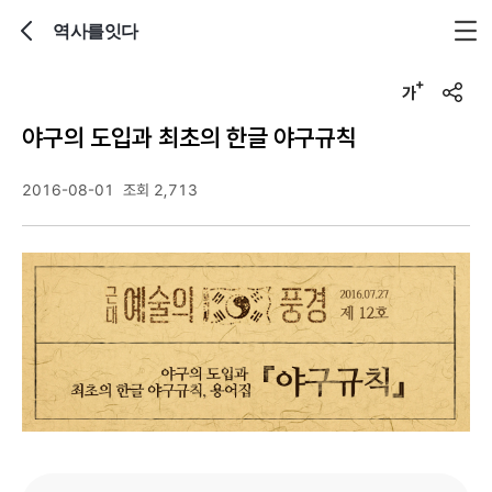
역사를잇다
뒤로가기
글자크기 조정하기
u
r
야구의 도입과 최초의 한글 야구규칙
l
복
사
2016-08-01
조회 2,713