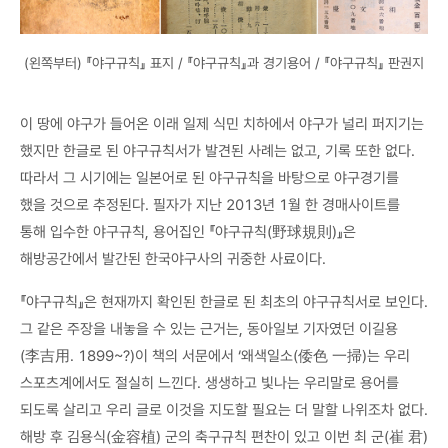
(왼쪽부터) 『야구규칙』 표지 / 『야구규칙』과 경기용어 / 『야구규칙』 판권지
이 땅에 야구가 들어온 이래 일제 식민 치하에서 야구가 널리 퍼지기는
했지만 한글로 된 야구규칙서가 발견된 사례는 없고, 기록 또한 없다.
따라서 그 시기에는 일본어로 된 야구규칙을 바탕으로 야구경기를
했을 것으로 추정된다. 필자가 지난 2013년 1월 한 경매사이트를
통해 입수한 야구규칙, 용어집인 『야구규칙(野球規則)』은
해방공간에서 발간된 한국야구사의 귀중한 사료이다.
『야구규칙』은 현재까지 확인된 한글로 된 최초의 야구규칙서로 보인다.
그 같은 주장을 내놓을 수 있는 근거는, 동아일보 기자였던 이길용
(李吉用. 1899~?)이 책의 서문에서 ‘왜색일소(倭色 一掃)는 우리
스포츠계에서도 절실히 느낀다. 생생하고 빛나는 우리말로 용어를
되도록 살리고 우리 글로 이것을 지도할 필요는 더 말할 나위조차 없다.
해방 후 김용식(金容植) 군의 축구규칙 편찬이 있고 이번 최 군(崔 君)