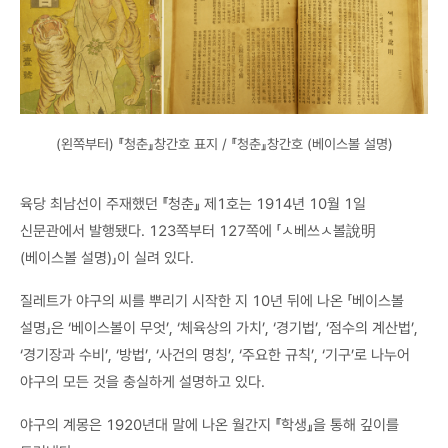
(왼쪽부터) 『청춘』창간호 표지 / 『청춘』창간호 (베이스볼 설명)
육당 최남선이 주재했던 『청춘』 제1호는 1914년 10월 1일
신문관에서 발행됐다. 123쪽부터 127쪽에 「ㅅ베쓰ㅅ볼說明
(베이스볼 설명)」이 실려 있다.
질레트가 야구의 씨를 뿌리기 시작한 지 10년 뒤에 나온 「베이스볼
설명」은 ‘베이스볼이 무엇’, ‘체육상의 가치’, ‘경기법’, ‘점수의 계산법’,
‘경기장과 수비’, ‘방법’, ‘사건의 명칭’, ‘주요한 규칙’, ‘기구’로 나누어
야구의 모든 것을 충실하게 설명하고 있다.
야구의 계몽은 1920년대 말에 나온 월간지 『학생』을 통해 깊이를