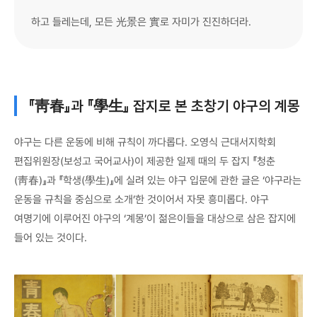
하고 들레는데, 모든 光景은 實로 자미가 진진하더라.
『靑春』과 『學生』 잡지로 본 초창기 야구의 계몽
야구는 다른 운동에 비해 규칙이 까다롭다. 오영식 근대서지학회
편집위원장(보성고 국어교사)이 제공한 일제 때의 두 잡지 『청춘
(靑春)』과 『학생(學生)』에 실려 있는 야구 입문에 관한 글은 ‘야구라는
운동을 규칙을 중심으로 소개’한 것이어서 자못 흥미롭다. 야구
여명기에 이루어진 야구의 ‘계몽’이 젊은이들을 대상으로 삼은 잡지에
들어 있는 것이다.