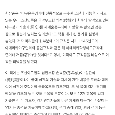
최상준은 “야구운동경기에 전통적으로 우수한 소질과 기능을 가지고
있는 우리 조선민족은 극악무도한 왜적(倭敵)의 최후의 발악으로 인해
야구경기의 용자(勇姿)를 세계운동무대에 자랑할 수 없었던 것은
참으로 울분에 넘치는 일이었다”고 책을 내게 된 동기를 설명해
놓았다. 저자 머리글의 뒷부분에 “이 규칙은 서기 1945년도의
아메리카야구협회의 공인규칙과 같은 해 아메리카학생야구규칙에
준거해 저집(著輯)한 것이다”고 명시, 미국야구 규칙집을 바탕으로 이
책을 펴냈음을 밝혔다.
이 책에는 조선야구협회 심판부장 손효준(孫孝俊)이 ‘심판식
(審判識)’이라는 글에 심판의 기술과 자세에 관한 내용을 도해와 함께
실어 심판이 갖춰야할 금과옥조를 강조했다. 또 세 쪽에 걸쳐 ‘경기와
예절’을 강조해 놓은 것도 주목할 부분이다. 모두 12개 항목에 걸쳐
기술한 선수, 지도자, 경기관계자들의 바른 자세와 마음가짐 가운데는
‘경기는 총력을 기울여야 하고(3항), 경기 중에 암호, 괴성 격려 등은
필요하면 제지하고 조잡하고 야비하지 않도록 장내의 인심을