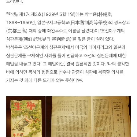
드러낸다.
『학생』 제1권 제3호(1929년 5월 1일)에는 박석윤(朴錫胤
1898~1950년, 일본구제고등학교(日本舊制高等學校)의 경도삼고
(京都三高) 재학 중에 좌완투수로 이름을 날렸다)이 ‘조선야구계의
심판문제(朝鮮野球界의 審判問題)’를 짚은 글이 실려 있다.
박석윤은 ‘조선야구계의 심판문제’에서 미국의 메이저리그와 일본의
심판문제를 구체적인 사례를 들어 언급하고 조선의 심판문제에 대한
해법을 내놓고 있다. 그 해법이란, 결국 원론적인 것이다. ‘나의 생각한
바에 의하면 목하의 형편으로 선수나 관중이 심판에 복종할 의사를
가지는 것 외에 다른 도리가 없는 듯하다’는.