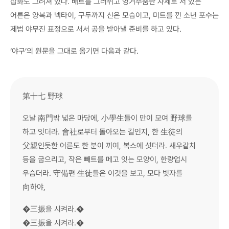
삽화도 그려져 있다. 배트를 그러쥐고 엉거주춤한 자세로 서 있는
어른은 양복과 넥타이, 구두까지 신은 모습이고, 미트를 낀 소년 포수는
제법 야무진 표정으로 서서 공을 받아낼 준비를 하고 있다.
‘야구’의 원문을 그대로 옮기면 다음과 같다.
第十七 野球
오날 南門밖 넓은 마당에, 小學生들이 만이 모여 野球를
하고 잇더라. 會社로부터 돌아오는 길인지, 한 生徒의
父親인듯한 어른도 한 분이 끼여, 복스에 섯더라. 새우같치
등을 굽으리고, 작은 빼트를 메고 잇는 모양이, 한량업시
우습더라. 守備편 生徒들은 이것을 보고, 모다 빗자를
向하야,
�三振을 시켜라.�
�三振을 시켜라.�