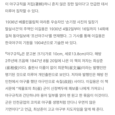
이 야구규칙을 저집(著輯)하니 흔치 않은 장한 일이다’고 언급한 데서
미루어 짐작할 수 있다.
1936년 베를린올림픽 마라톤 우승자인 ‘손기정 사진의 일장기
말살사건’의 주역인 이길용은 1930년 4월2일부터 16일까지 14회에
걸쳐 동아일보에 ‘조선야구사’를 연재했다. 그 기사를 통해 이길용은
한국야구의 기원을 1904년으로 기술한 바 있다.
『야구규칙』은 문고본 크기(가로 10cm, 세로13.8cm)이다. 해방
2주년에 즈음해 1947년 8월 20일에 나온 이 책의 저자는 최상준
(崔相俊)이다. 출판사 이름이 없이 최문혁(崔文爀)이라는 발행인만
명기된 것으로 미루어 개인출판으로 보인다. 저자와 발행인은 해방 전
인천에서 야구를 했던 야구인으로 숙질(叔姪) 사이다. 이길용은 이 책
서문에 “제물포의 최(崔) 군이 신정벽두에 쾌보를 나에게 가져오니
야구규칙과 간단하나마 용어 일부를 얽어 맨 원고 한 묶음이 이것이다.
군은 인천공업의 코치로 야구를 생명처럼 안다니 우연치 않은
기연이다”고 언급, 최상준이 고교 야구부 지도자임을 알게 해 준다.