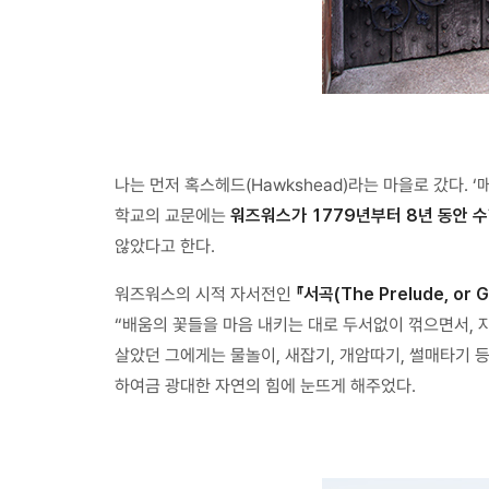
나는 먼저 혹스헤드(Hawkshead)라는 마을로 갔다
학교의 교문에는
워즈워스가 1779년부터 8년 동안 수
않았다고 한다.
워즈워스의 시적 자서전인
『서곡(The Prelude, or G
“배움의 꽃들을 마음 내키는 대로 두서없이 꺾으면서, 
살았던 그에게는 물놀이, 새잡기, 개암따기, 썰매타기 
하여금 광대한 자연의 힘에 눈뜨게 해주었다.