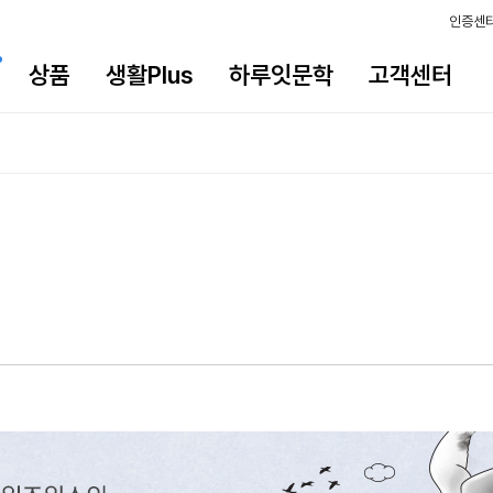
인증센
상품
생활Plus
하루잇문학
고객센터