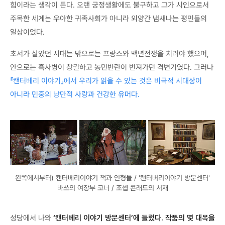
힘이라는 생각이 든다. 오랜 궁정생활에도 불구하고 그가 시인으로서
주목한 세계는 우아한 귀족사회가 아니라 외양간 냄새나는 평민들의
일상이었다.
초서가 살았던 시대는 밖으로는 프랑스와 백년전쟁을 치러야 했으며,
안으로는 흑사병이 창궐하고 농민반란이 번져가던 격변기였다. 그러나
『캔터베리 이야기』에서 우리가 읽을 수 있는 것은 비극적 시대상이
아니라 민중의 낭만적 사랑과 건강한 유머다.
왼쪽에서부터) 캔터베리이야기 책과 인형들 / '캔터버리이야기 방문센터'
바쓰의 여장부 코너 / 조셉 콘래드의 서재
성당에서 나와
‘캔터베리 이야기 방문센터’에 들렀다. 작품의 몇 대목을