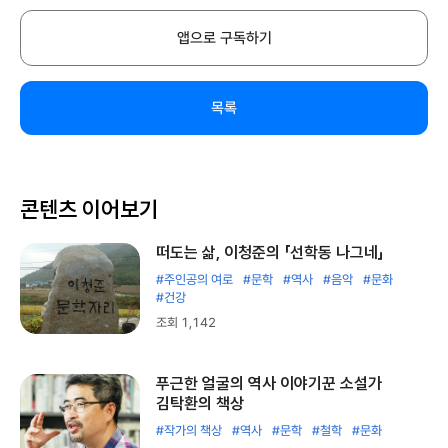
앱으로 구독하기
목록
콘텐츠 이어보기
떠도는 삶, 이청준의 「선학동 나그네」
#주인공의 여로
#문학
#역사
#음악
#문화
#건강
조회 1,142
푸근한 얼굴의 역사 이야기꾼 소설가
김탁환의 책상
#작가의 책상
#역사
#문학
#철학
#문화