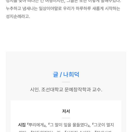
성지를 찾아 떠나는 긴 여행이지만, 그들은 또한 이렇게 말해주었다.
누추하고 냄새나는 일상이야말로 우리가 하루하루 새롭게 시작하는
성지순례라고.
글 / 나희덕
시인. 조선대학교 문예창작학과 교수.
저서
시집
『뿌리에게』, 『그 말이 잎을 물들였다』, 『그곳이 멀지