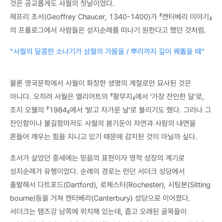
것은 공교롭게도 사월의 첫날이었다.
제프리 초서(Geoffrey Chaucer, 1340-1400)가 『캔터베리 이야기』
의 프롤로그에서 사람들은 성지순례를 떠나기 원한다고 했던 것처럼.
“사월의 달콤한 소나기가 삼월의 가뭄을 / 뿌리까지 깊이 꿰뚫을 때”
물론 영국문학에서 사월이 화창한 생명의 계절로만 묘사된 것은
아니다. 오히려 사월은 엘리어트의 『황무지』에서 ‘가장 잔인한 달’로,
조지 오웰의 『1984』에서 ‘밝고 차가운 날’로 불리기도 했다. 그러나 그
잔인함이나 불길함마저도 사월의 봄기운이 자연과 사람의 내면을
흔들어 깨우는 힘을 지니고 있기 때문에 감지된 것이 아닐까 싶다.
초서가 살았던 중세에는 믿음의 표현이자 영적 성장의 계기로
성지순례가 유행이었다. 순례의 경로는 런던 서더크 성당에서
출발해서 다트포드(Dartford), 로체스터(Rochester), 시팅본(Sitting
bourne)등을 거쳐 캔터베리(Canterbury) 성당으로 이어졌다.
서더크는 템즈강 남쪽에 위치해 있는데, 좁고 오래된 골목들이