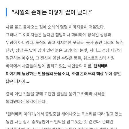
“사월의 순례는 이렇게 끝이 났다.”
차를 몰고 돌아오는 길에 순례의 몇몇 이미지들이 떠올랐다.
그러나 그 이미지들은 높다란 첨탑이나 화려하게 장식된 성당과
무덤이 아니었다. 도심의 좁고 지저분한 뒷골목, 공사 중인 다리의 녹슨
난간, 성당 문 앞에 앉아 있던 늙은 고양이의 눈빛, 서더크 성당 제단의
절규하는 예수상, 그 전신에 꽂힌 수많은 못들, 웨스트민스터 사원
바닥에서 사람들의 발에 밟히고 있는 시인들의 이름,
캔터베리
이야기에 등장하는 인물들의 웃음소리, 조셉 콘래드의 책상 위에 놓인
낡은 타자기…
결국 이런 것들을 향해 고단한 발길을 옮기고 카메라 셔터를
눌러댔다는 생각이 든다.
『캔터베리 이야기』에서 중얼중얼 새어나오는 목소리를 따라 걷고 있는
동안 나는 잠시 중8동안어느 언덕을 넘고 있는 것 같았다. 순례란