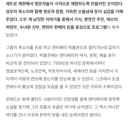
세트로 재현해서 방문자들이 극적으로 체험하도록 만들어진 곳이었다.
성우의 목소리와 함께 영상과 음향, 지독한 오물냄새 등이 실감을 더해
주었다. 스무 개 남짓한 이야기들 중에서 기사, 방앗간 주인, 바쓰의
여장부, 수녀원 신부, 면죄부 판매자 등을 중심으로 프로그램
이 짜여
있었다.
그들의 목소리를 뒤로 하고 캔터베리 박물관으로 걸어가는데 갑자기
소나기가 쏟아졌다. 박물관에는 캔터베리의 역사, 문화, 예술 등이
비교적 잘 정리되어 있었다. 700년경 바이킹 문화에서부터
앵글로색슨족, 노르만족, 빅토리아시대, 세계대전 등을 거치면서 이
지역이 어떻게 변모해 왔는지를 한눈에 볼 수 있었다. 그곳에서 조셉
콘래드의 흉상과 집필실 모습을 볼 수 있었던 것은 의외의 수확이었다.
콘래드는 원래 폴란드 사람이지만 선원생활 끝에 캔터베리에 정착해
소설을 썼기에 그의 유품과 유골은 여기에 남겨졌다. 그 역시 머나먼
바다를 건너 이곳에 문학의 닻을 내린 순례자였던 셈이다.