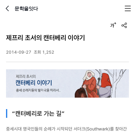
문학을잇다
뒤로가기
글자크기 조정하기
u
r
제프리 초서의 캔터베리 이야기
l
복
사
2014-09-27
조회 1,252
“캔터베리로 가는 길”
중세시대 영국인들의 순례가 시작되던 서더크(Southwark)를 찾아간