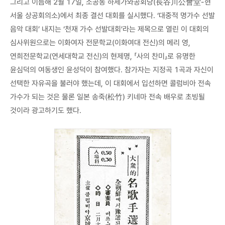
그리고 이듬해 2월 17일, 소공동 하세가와공회당(長谷川公會堂-현
서울 상공회의소)에서 최종 결선 대회를 실시했다. ‘대중적 명가수 선발
음악 대회’ 내지는 ‘천재 가수 선발대회’라는 제목으로 열린 이 대회의
심사위원으로는 이화여자 전문학교(이화여대 전신)의 메리 영,
연희전문학교(연세대학교 전신)의 현제명, 「사의 찬미」로 유명한
윤심덕의 여동생인 윤성덕이 참여했다. 참가자는 지정곡 1곡과 자신이
선택한 자유곡을 불러야 했는데, 이 대회에서 입선하면 콜럼비아 전속
가수가 되는 것은 물론 일본 송죽(松竹) 키네마 전속 배우로 초빙될
것이라 광고하기도 했다.