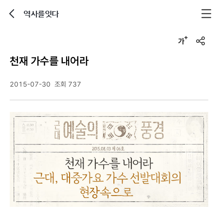
역사를잇다
뒤로가기
글자크기 조정하기
u
r
천재 가수를 내어라
l
복
사
2015-07-30
조회 737