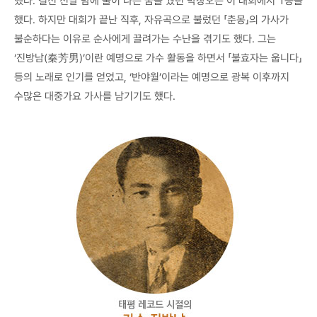
했다. 결선 전날 밤에 불이 나는 꿈을 꿨던 박창오는 이 대회에서 1등을
했다. 하지만 대회가 끝난 직후, 자유곡으로 불렀던 「춘몽」의 가사가
불순하다는 이유로 순사에게 끌려가는 수난을 겪기도 했다. 그는
‘진방남(秦芳男)’이란 예명으로 가수 활동을 하면서 「불효자는 웁니다」
등의 노래로 인기를 얻었고, ‘반야월’이라는 예명으로 광복 이후까지
수많은 대중가요 가사를 남기기도 했다.