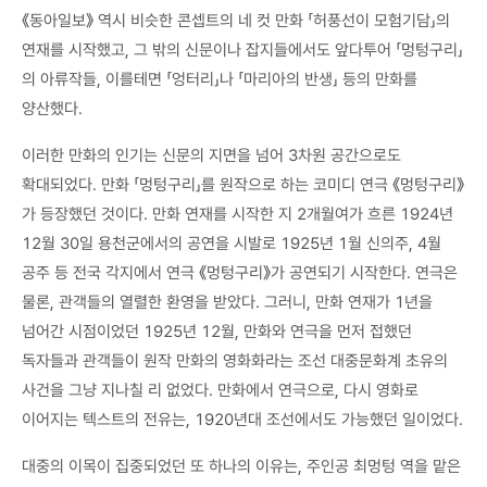
《동아일보》 역시 비슷한 콘셉트의 네 컷 만화 「허풍선이 모험기담」의
연재를 시작했고, 그 밖의 신문이나 잡지들에서도 앞다투어 「멍텅구리」
의 아류작들, 이를테면 「엉터리」나 「마리아의 반생」 등의 만화를
양산했다.
이러한 만화의 인기는 신문의 지면을 넘어 3차원 공간으로도
확대되었다. 만화 「멍텅구리」를 원작으로 하는 코미디 연극 《멍텅구리》
가 등장했던 것이다. 만화 연재를 시작한 지 2개월여가 흐른 1924년
12월 30일 용천군에서의 공연을 시발로 1925년 1월 신의주, 4월
공주 등 전국 각지에서 연극 《멍텅구리》가 공연되기 시작한다. 연극은
물론, 관객들의 열렬한 환영을 받았다. 그러니, 만화 연재가 1년을
넘어간 시점이었던 1925년 12월, 만화와 연극을 먼저 접했던
독자들과 관객들이 원작 만화의 영화화라는 조선 대중문화계 초유의
사건을 그냥 지나칠 리 없었다. 만화에서 연극으로, 다시 영화로
이어지는 텍스트의 전유는, 1920년대 조선에서도 가능했던 일이었다.
대중의 이목이 집중되었던 또 하나의 이유는, 주인공 최멍텅 역을 맡은