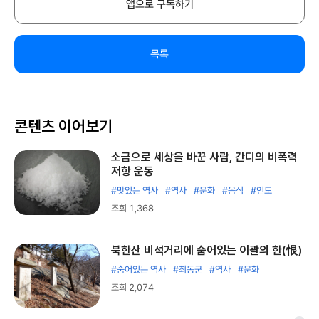
앱으로 구독하기
목록
콘텐츠 이어보기
소금으로 세상을 바꾼 사람, 간디의 비폭력
저항 운동
#맛있는 역사
#역사
#문화
#음식
#인도
조회 1,368
북한산 비석거리에 숨어있는 이괄의 한(恨)
#숨어있는 역사
#최동군
#역사
#문화
조회 2,074