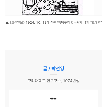
▲ 《조선일보》 1924. 10. 13에 실린 「멍텅구리 헛물켜기」 1화 “초대면”
글 / 박선영
고려대학교 연구교수, 1974년생
논문