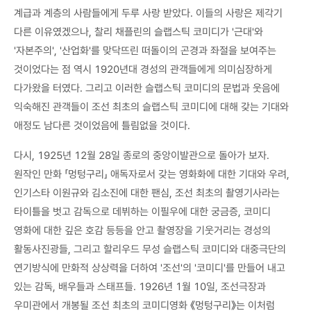
계급과 계층의 사람들에게 두루 사랑 받았다. 이들의 사랑은 제각기
다른 이유였겠으나, 찰리 채플린의 슬랩스틱 코미디가 '근대'와
'자본주의', '산업화'를 맞닥뜨린 떠돌이의 곤경과 좌절을 보여주는
것이었다는 점 역시 1920년대 경성의 관객들에게 의미심장하게
다가왔을 터였다. 그리고 이러한 슬랩스틱 코미디의 문법과 웃음에
익숙해진 관객들이 조선 최초의 슬랩스틱 코미디에 대해 갖는 기대와
애정도 남다른 것이었음에 틀림없을 것이다.
다시, 1925년 12월 28일 종로의 중앙이발관으로 돌아가 보자.
원작인 만화 「멍텅구리」 애독자로서 갖는 영화화에 대한 기대와 우려,
인기스타 이원규와 김소진에 대한 팬심, 조선 최초의 촬영기사라는
타이틀을 벗고 감독으로 데뷔하는 이필우에 대한 궁금증, 코미디
영화에 대한 깊은 호감 등등을 안고 촬영장을 기웃거리는 경성의
활동사진광들, 그리고 할리우드 무성 슬랩스틱 코미디와 대중극단의
연기방식에 만화적 상상력을 더하여 '조선'의 '코미디'를 만들어 내고
있는 감독, 배우들과 스태프들. 1926년 1월 10일, 조선극장과
우미관에서 개봉될 조선 최초의 코미디영화 《멍텅구리》는 이처럼