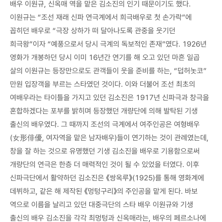
배우 이원규, 신옥매 역을 맡은 김소진의 인기 때문이기도 했다.
이원규는 “조선 재래 신파 연극계에서 희극배우로 첫 손가락”에
꼽히던 배우로 “극장 상하가 떠 달아나도록 관중을 웃기던
희극왕”이자 “예풍으로서 당시 극계의 독보적인 존재”였다. 1926년
영화가 개봉하던 당시 이미 16년간 연기를 해 오고 있던 마흔 일곱
살의 이원규는 등장만으로도 관객들이 웃을 준비를 하는, “덥허놋코”
만원 입장객을 부르는 스타였던 것이다. 이와 더불어 조선 최초의
여배우라는 타이틀을 가지고 있던 김소진은 1917년 신파극과 창극을
혼합하겠다는 포부를 밝히며 등장했던 개량단에 의해 발탁된 기생
출신의 배우였다. 그 때까지 조선의 극계에서 여주인공은 여형배우
(女形俳優, 여자역을 맡은 남자배우)들이 연기하는 것이 관례였는데,
창을 잘 하는 것으로 유명했던 기생 김소진을 배우로 기용함으로써
개량단의 연극은 한층 더 매력적인 것이 될 수 있었을 터였다. 이후
신파극단에서 활약하던 김소진은 《쌍옥루》(1925)를 통해 영화계에
데뷔하고, 같은 해 제작된 《멍텅구리》의 주인공을 맡게 된다. 바보
역으로 이름을 날리고 있던 대중극단의 스타 배우 이원규와 기생
출신의 배우 김소진을 각각 최멍텅과 신옥매라는, 배우의 페르소나에