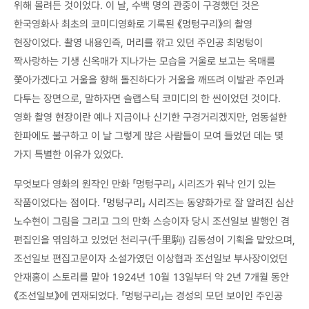
위해 몰려든 것이었다. 이 날, 수백 명의 관중이 구경했던 것은
한국영화사 최초의 코미디영화로 기록된 《멍텅구리》의 촬영
현장이었다. 촬영 내용인즉, 머리를 깎고 있던 주인공 최멍텅이
짝사랑하는 기생 신옥매가 지나가는 모습을 거울로 보고는 옥매를
쫓아가겠다고 거울을 향해 돌진하다가 거울을 깨뜨려 이발관 주인과
다투는 장면으로, 말하자면 슬랩스틱 코미디의 한 씬이었던 것이다.
영화 촬영 현장이란 예나 지금이나 신기한 구경거리겠지만, 엄동설한
한파에도 불구하고 이 날 그렇게 많은 사람들이 모여 들었던 데는 몇
가지 특별한 이유가 있었다.
무엇보다 영화의 원작인 만화 「멍텅구리」 시리즈가 워낙 인기 있는
작품이었다는 점이다. 「멍텅구리」 시리즈는 동양화가로 잘 알려진 심산
노수현이 그림을 그리고 그의 만화 스승이자 당시 조선일보 발행인 겸
편집인을 엮임하고 있었던 천리구(千里駒) 김동성이 기획을 맡았으며,
조선일보 편집고문이자 소설가였던 이상협과 조선일보 부사장이었던
안재홍이 스토리를 맡아 1924년 10월 13일부터 약 2년 7개월 동안
《조선일보》에 연재되었다. 「멍텅구리」는 경성의 모던 보이인 주인공