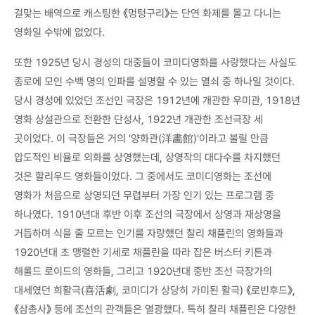
걸맞는 배역으로 캐스팅한 《멍텅구리》는 단연 화제를 몰고 다니는
영화일 수밖에 없었다.
또한 1925년 당시 경성의 대중들이 코미디영화를 사랑했다는 사실도
종로에 모인 수백 명의 인파를 설명할 수 있는 열쇠 중 하나일 것이다.
당시 경성에 있었던 조선인 극장은 1912년에 개관한 우미관, 1918년
영화 상설관으로 전환한 단성사, 1922년 개관한 조선극장 세
곳이었다. 이 극장들은 거의 '양화관(洋畵館)'이라고 불릴 만큼
압도적인 비율로 외화를 상영했는데, 상영작의 대다수를 차지했던
것은 할리우드 영화들이었다. 그 중에서도 코미디영화는 조선에
영화가 처음으로 상영되던 무렵부터 가장 인기 있는 프로그램 중
하나였다. 1910년대 후반 이후 조선의 극장에서 상영과 재상영을
거듭하며 식을 줄 모르는 인기를 자랑했던 찰리 채플린의 영화들과
1920년대 초 맹렬한 기세로 채플린을 따라 잡은 버스터 키튼과
해롤드 로이드의 영화들, 그리고 1920년대 중반 조선 극장가의
대세였던 희활극(喜活劇, 코미디가 상당히 가미된 활극) 《로빈후드》,
《삼총사》 등에 조선의 관객들은 열광했다. 특히 찰리 채플린은 다양한