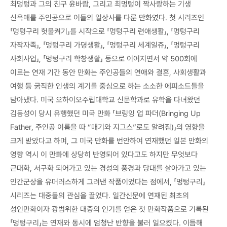
최멍텅과 그의 친구 윤바람, 그리고 최멍텅이 짝사랑하는 기생
신옥매를 주인공으로 이들의 일상사를 다룬 만화였다. 첫 시리즈인
「멍텅구리 헛물켜기」를 시작으로 「멍텅구리 련애생활」, 「멍텅구리
자작자족」, 「멍텅구리 가뎡생활」, 「멍텅구리 세계일쥬」, 「멍텅구리
사회사업」, 「멍텅구리 학창생활」 등으로 이어지면서 약 500회에
이르는 연재 기간 동안 만화는 주인공들의 연애와 결혼, 사회생활과
여행 등 굵직한 인생의 계기를 중심으로 하는 소소한 에피소드들을
담아냈다. 미국 오하이오주립대학교 신문학과로 유학을 다녀왔던
김동성이 당시 유행했던 미국 만화 「브링잉 업 파더(Bringing Up
Father, 주인공 이름을 따 “매기와 지그스”로도 알려짐)」의 영향을
크게 받았다고 하며, 그 미국 만화를 번안하여 연재했던 일본 만화의
영향 역시 이 만화에 상당히 반영되어 있다고도 하지만 무엇보다
근대화, 서구화 되어가고 있는 경성의 풍경과 당대를 살아가고 있는
인간군상을 유머러스하게 그려낸 작품이었다는 점에서, 「멍텅구리」
시리즈는 대중들의 관심을 끌었다. 일간신문에 연재된 최초의
성인만화이자 광범위한 대중의 인기를 얻은 첫 만화작품으로 기록된
「멍텅구리」는 연재와 동시에 엄청난 반향을 불러 일으켰다. 이듬해