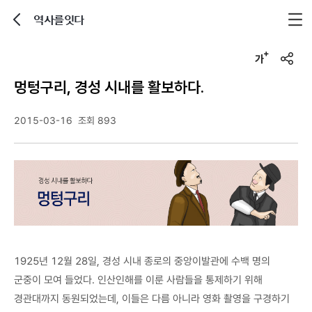
역사를잇다
뒤로가기
글자크기 조정하기
u
r
멍텅구리, 경성 시내를 활보하다.
l
복
사
2015-03-16
조회 893
1925년 12월 28일, 경성 시내 종로의 중앙이발관에 수백 명의
군중이 모여 들었다. 인산인해를 이룬 사람들을 통제하기 위해
경관대까지 동원되었는데, 이들은 다름 아니라 영화 촬영을 구경하기