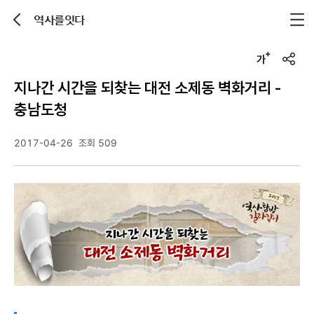
역사를잇다
뒤로가기
글자크기 조정하기
u
r
지나간 시간을 되찾는 대전 소제동 벽화거리 -
l
복
충남도청
사
2017-04-26
조회 509