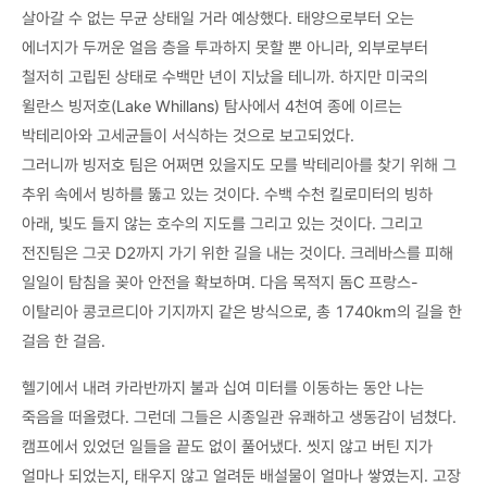
살아갈 수 없는 무균 상태일 거라 예상했다. 태양으로부터 오는
에너지가 두꺼운 얼음 층을 투과하지 못할 뿐 아니라, 외부로부터
철저히 고립된 상태로 수백만 년이 지났을 테니까. 하지만 미국의
윌란스 빙저호(Lake Whillans) 탐사에서 4천여 종에 이르는
박테리아와 고세균들이 서식하는 것으로 보고되었다.
그러니까 빙저호 팀은 어쩌면 있을지도 모를 박테리아를 찾기 위해 그
추위 속에서 빙하를 뚫고 있는 것이다. 수백 수천 킬로미터의 빙하
아래, 빛도 들지 않는 호수의 지도를 그리고 있는 것이다. 그리고
전진팀은 그곳 D2까지 가기 위한 길을 내는 것이다. 크레바스를 피해
일일이 탐침을 꽂아 안전을 확보하며. 다음 목적지 돔C 프랑스-
이탈리아 콩코르디아 기지까지 같은 방식으로, 총 1740km의 길을 한
걸음 한 걸음.
헬기에서 내려 카라반까지 불과 십여 미터를 이동하는 동안 나는
죽음을 떠올렸다. 그런데 그들은 시종일관 유쾌하고 생동감이 넘쳤다.
캠프에서 있었던 일들을 끝도 없이 풀어냈다. 씻지 않고 버틴 지가
얼마나 되었는지, 태우지 않고 얼려둔 배설물이 얼마나 쌓였는지. 고장