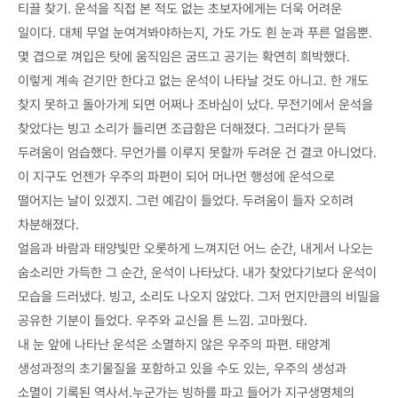
티끌 찾기. 운석을 직접 본 적도 없는 초보자에게는 더욱 어려운
일이다. 대체 무얼 눈여겨봐야하는지, 가도 가도 흰 눈과 푸른 얼음뿐.
몇 겹으로 껴입은 탓에 움직임은 굼뜨고 공기는 확연히 희박했다.
이렇게 계속 걷기만 한다고 없는 운석이 나타날 것도 아니고. 한 개도
찾지 못하고 돌아가게 되면 어쩌나 조바심이 났다. 무전기에서 운석을
찾았다는 빙고 소리가 들리면 조급함은 더해졌다. 그러다가 문득
두려움이 엄습했다. 무언가를 이루지 못할까 두려운 건 결코 아니었다.
이 지구도 언젠가 우주의 파편이 되어 머나먼 행성에 운석으로
떨어지는 날이 있겠지. 그런 예감이 들었다. 두려움이 들자 오히려
차분해졌다.
얼음과 바람과 태양빛만 오롯하게 느껴지던 어느 순간, 내게서 나오는
숨소리만 가득한 그 순간, 운석이 나타났다. 내가 찾았다기보다 운석이
모습을 드러냈다. 빙고, 소리도 나오지 않았다. 그저 먼지만큼의 비밀을
공유한 기분이 들었다. 우주와 교신을 튼 느낌. 고마웠다.
내 눈 앞에 나타난 운석은 소멸하지 않은 우주의 파편. 태양계
생성과정의 초기물질을 포함하고 있을 수도 있는, 우주의 생성과
소멸이 기록된 역사서.누군가는 빙하를 파고 들어가 지구생명체의