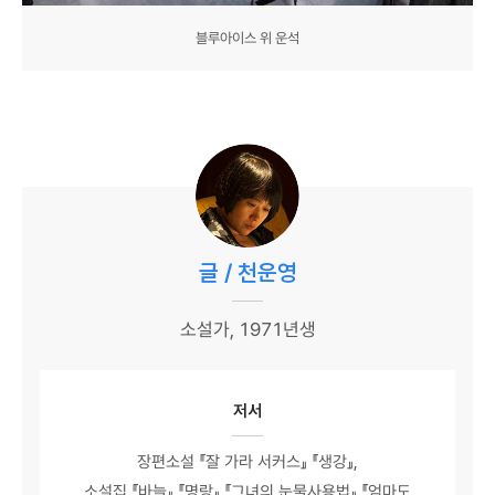
블루아이스 위 운석
글 / 천운영
소설가, 1971년생
저서
장편소설 『잘 가라 서커스』 『생강』,
소설집 『바늘』 『명랑』 『그녀의 눈물사용법』 『엄마도