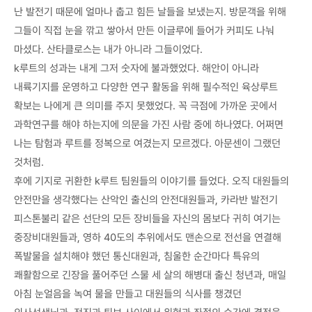
난 발전기 때문에 얼마나 춥고 힘든 날들을 보냈는지. 방문객을 위해
그들이 직접 눈을 깎고 쌓아서 만든 이글루에 들어가 커피도 나눠
마셨다. 산타클로스는 내가 아니라 그들이었다.
k루트의 성과는 내게 그저 숫자에 불과했었다. 해안이 아니라
내륙기지를 운영하고 다양한 연구 활동을 위해 필수적인 육상루트
확보는 나에게 큰 의미를 주지 못했었다. 꼭 극점에 가까운 곳에서
과학연구를 해야 하는지에 의문을 가진 사람 중에 하나였다. 어쩌면
나는 탐험과 루트를 정복으로 여겼는지 모르겠다. 아문센이 그랬던
것처럼.
후에 기지로 귀환한 k루트 팀원들의 이야기를 들었다. 오직 대원들의
안전만을 생각했다는 산악인 출신의 안전대원들과, 카라반 발전기
피스톤불리 같은 선단의 모든 장비들을 자신의 몸보다 귀히 여기는
중장비대원들과, 영하 40도의 추위에서도 맨손으로 전선을 연결해
폭발물을 설치해야 했던 통신대원과, 침울한 순간마다 특유의
쾌활함으로 긴장을 풀어주던 스물 세 살의 해병대 출신 청년과, 매일
아침 눈얼음을 녹여 물을 만들고 대원들의 식사를 챙겼던