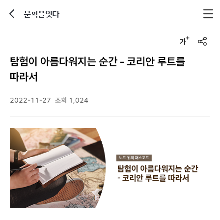
문학을잇다
뒤로가기
글자크기 조정하기
u
r
탐험이 아름다워지는 순간 - 코리안 루트를
l
복
따라서
사
2022-11-27
조회 1,024