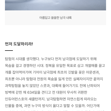
아름답고 쓸쓸한 남극 내륙
먼저 도달하리라!
탐험의 시대를 생각했다. 누구보다 먼저 남극점에 도달하기 위해
목숨을 걸고 경쟁하던 시대. 정복을 유일한 목표로 삼고 개썰매를 끌고
개를 잡아먹어가며 기어이 남극점에 최초의 깃발을 꽂은 아문센과,
최초뿐 아니라 탐험대 전원의 목숨을 잃게 만든 실패자이지만 끝까지
과학탐험을 놓지 않았던 스콧과, 대륙에 들어가기도 전에 난파되어
빙벽에 갇힌 채 634일을 견디고 전 대원이 무사히 귀환한
인듀어런스호의 섀클턴까지. 남극탐험하면 자연스럽게 따라오는
인물들 중에, 과연 누구의 방식이 옳다고 말할 수 있을까. 어딘가에