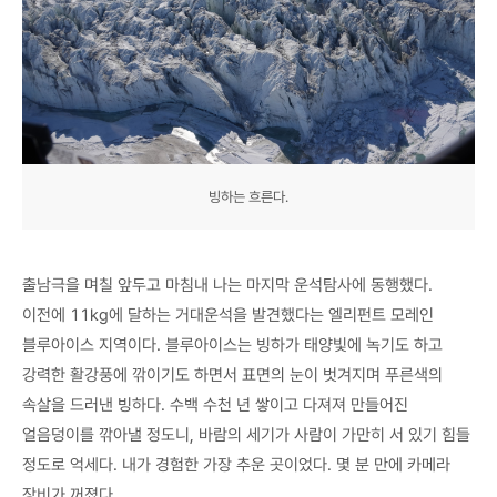
빙하는 흐른다.
출남극을 며칠 앞두고 마침내 나는 마지막 운석탐사에 동행했다.
이전에 11kg에 달하는 거대운석을 발견했다는 엘리펀트 모레인
블루아이스 지역이다. 블루아이스는 빙하가 태양빛에 녹기도 하고
강력한 활강풍에 깎이기도 하면서 표면의 눈이 벗겨지며 푸른색의
속살을 드러낸 빙하다. 수백 수천 년 쌓이고 다져져 만들어진
얼음덩이를 깎아낼 정도니, 바람의 세기가 사람이 가만히 서 있기 힘들
정도로 억세다. 내가 경험한 가장 추운 곳이었다. 몇 분 만에 카메라
장비가 꺼졌다.