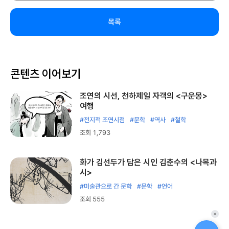
목록
콘텐츠 이어보기
조연의 시선, 천하제일 자객의 <구운몽>
여행
#전지적 조연시점
#문학
#역사
#철학
조회 1,793
화가 김선두가 담은 시인 김춘수의 <나목과
시>
#미술관으로 간 문학
#문학
#언어
조회 555
퀵
메