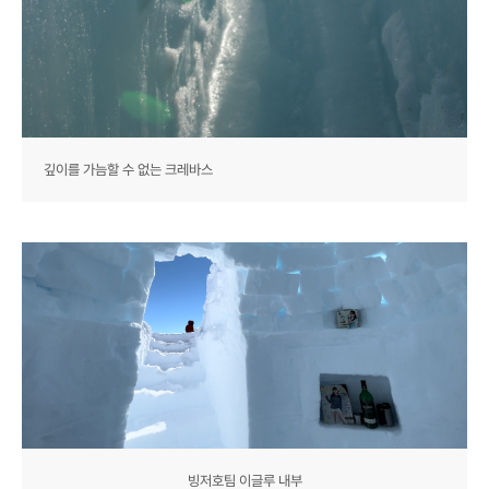
깊이를 가늠할 수 없는 크레바스
빙저호팀 이글루 내부