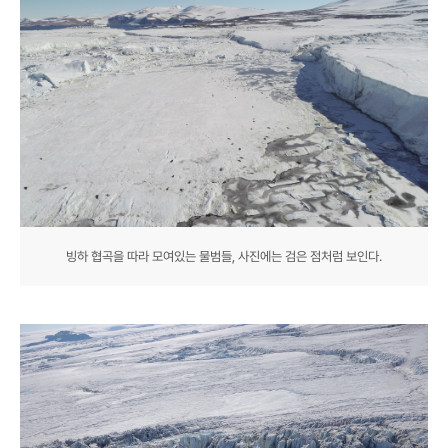
빙하 협곡을 따라 모여있는 물범들, 사진에는 검은 점처럼 보인다.