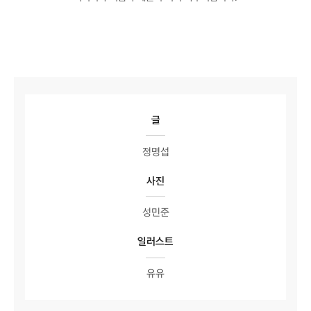
글
정명섭
사진
성민준
일러스트
유유