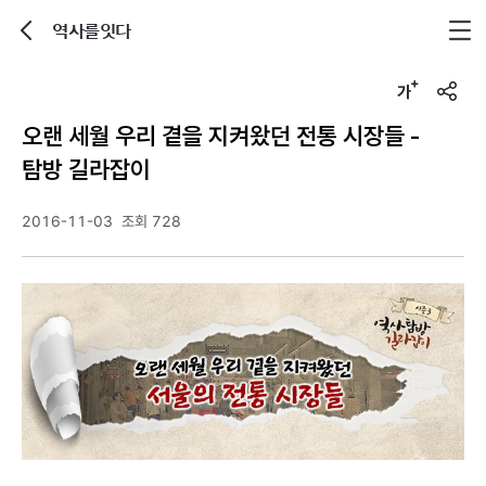
역사를잇다
뒤로가기
글자크기 조정하기
u
r
오랜 세월 우리 곁을 지켜왔던 전통 시장들 -
l
복
탐방 길라잡이
사
2016-11-03
조회 728