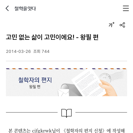
철학을잇다
뒤로가기
글자크기 조정하기
u
r
고민 없는 삶이 고민이에요! - 왕필 편
l
복
사
2014-03-26
조회 744
본 콘텐츠는 cjfgkrwk님이 《철학자의 편지 신청》에 작성해