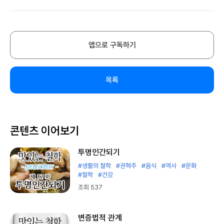
앱으로 구독하기
목록
콘텐츠 이어보기
투명인간되기
#생활의 철학
#권혁주
#음식
#역사
#문화
#철학
#건강
조회 537
변증법적 관계