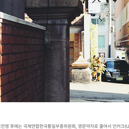
전쟁 후에는 국제연합한국통일부흥위원회, 영문약자로 줄여서 언커크(UNC