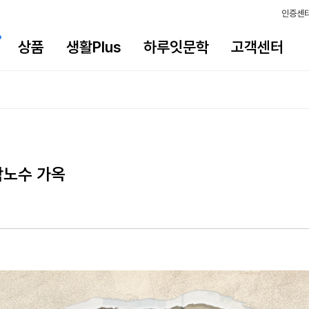
인증센
상품
생활Plus
하루잇문학
고객센터
박노수 가옥