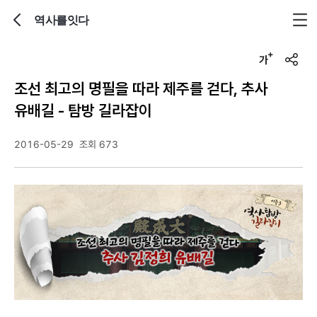
역사를잇다
뒤로가기
글자크기 조정하기
u
r
조선 최고의 명필을 따라 제주를 걷다, 추사
l
복
유배길 - 탐방 길라잡이
사
2016-05-29
조회 673