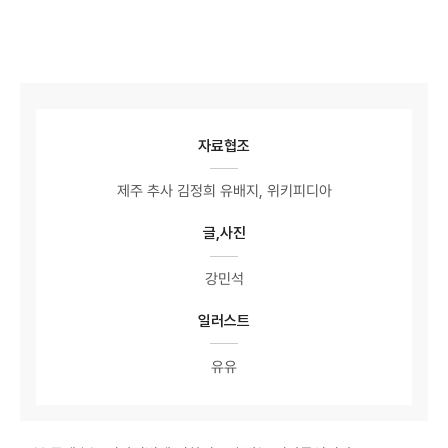
자료협조
제주 추사 김정희 유배지, 위키피디아
글,사진
강민석
일러스트
유유