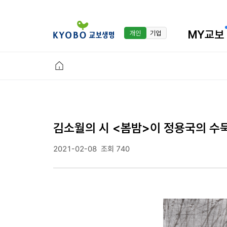
MY교보
개인
기업
김소월의 시 <봄밤>이 정용국의 수
2021-02-08
조회 740