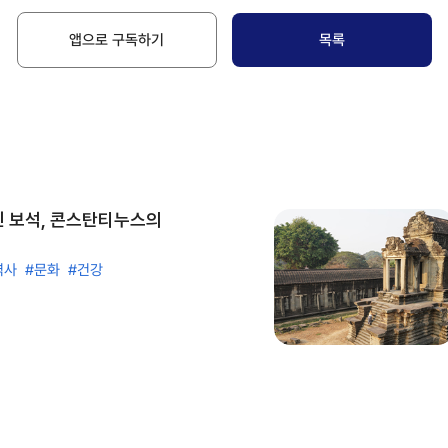
앱으로 구독하기
목록
진 보석, 콘스탄티누스의
역사
#문화
#건강