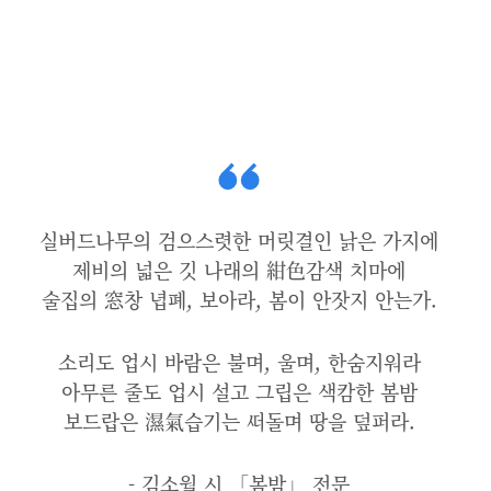
실버드나무의 검으스렷한 머릿결인 낡은 가지에
제비의 넓은 깃 나래의 紺色감색 치마에
술집의 窓창 녑폐, 보아라, 봄이 안잣지 안는가.
소리도 업시 바람은 불며, 울며, 한숨지워라
아무른 줄도 업시 설고 그립은 색캄한 봄밤
보드랍은 濕氣습기는 ᄯᅥ돌며 땅을 덮퍼라.
- 김소월 시 「봄밤」 전문