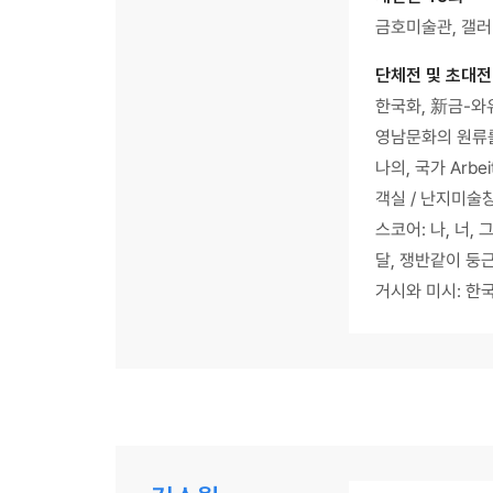
금호미술관, 갤러
단체전 및 초대전
한국화, 新금-와
영남문화의 원류를
나의, 국가 Arbei
객실 / 난지미
스코어: 나, 너,
달, 쟁반같이 둥
거시와 미시: 한