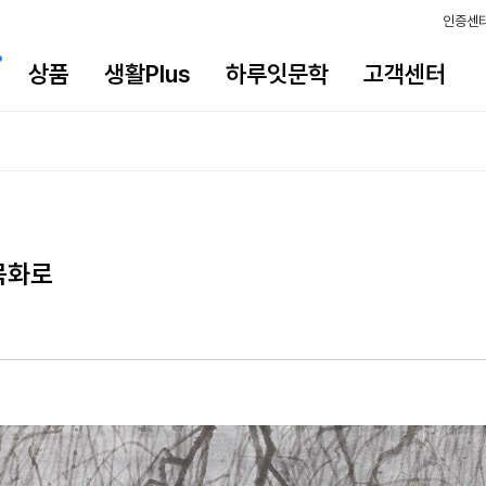
인증센
상품
생활Plus
하루잇문학
고객센터
묵화로