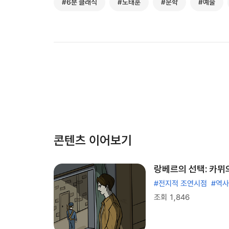
#6분 클래식
#노태훈
#문학
#예술
콘텐츠 이어보기
랑베르의 선택: 카뮈의
#전지적 조연시점
#역사
조회 1,846