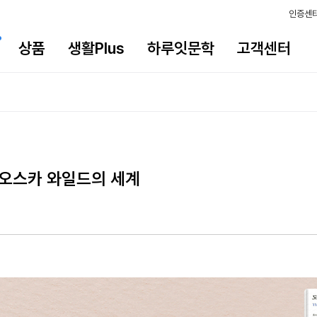
인증센
상품
생활Plus
하루잇문학
고객센터
오스카 와일드의 세계