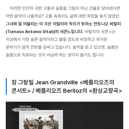
이러한 인간의 극한 고통과 슬픔을 그림이 아닌 선율로 담아낸다면
어떤 음악이 나올까요? 고통 속에서도 삶에 대한 희망을 놓지 않았던
그녀와 잘 어울리는 이 곡은 이탈리아 작곡가 토마소 안토니오 비탈리
(Tomaso Antonio Vitali)의 샤콘느입니다.
비탈리의 샤콘느는
지상에서 가장 슬픈 음악이라고 불릴 정도로 비장하고 무거운
분위기가 음악 전반을 감싸고 있습니다. 음악을 듣고 있으면, 슬픔은
슬픔으로 치유되는 것이 아닐까 하는 생각이 들기도 합니다.
장 그랑빌 Jean Grandville <베를리오즈의
콘서트> / 베를리오즈 Berlioz의 <환상교향곡>