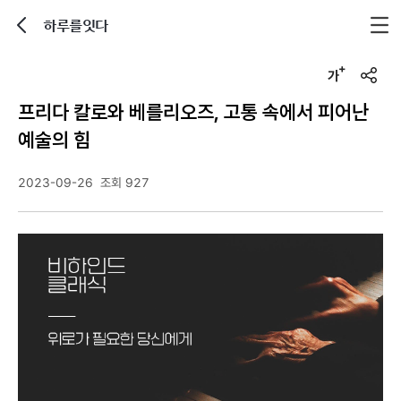
하루를잇다
뒤로가기
글자크기 조정하기
u
r
프리다 칼로와 베를리오즈, 고통 속에서 피어난
l
복
예술의 힘
사
2023-09-26
조회 927