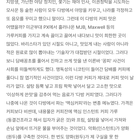
지망생, 가난한 야당 정치인, 쫓기는 재야 인사, 이권청탁을 시도하는
모사꾼 등 숱한 사람이 모두 다방에서 야망을 키우고, 나라를 걱정하고
또 음모를 꾸미고 했으니 말이다. 그런데 이 다방의 커피 맛은
어땠을까? 미군부대 PX에서 흘러나온 MJB, Maxwell 등의
가루커피를 가지고 계속 끓이고 끓여서 내다보니 맛이 희한한 곳이
많았다. 바리스타가 있던 시절도 아니고, 맛있게 내는 사람이 아니라
적은 원료로 많이 뽑아내는 ‘기술자’가 대접받던 시절이었다. 그러다
보니 담배꽁초를 풀어서 진하고 쓰게 맛을 낸 이른바 '꽁피' 사건이
사회를 떠들썩하게도 했다. 맹독성의 니코틴이 들어간 담배를 커피에
풀다니 참 엽기적인 사건이었다. 이런 다방 커피가 제대로 커피 맛이 날
리가 없다. 설탕 듬뿍 넣고 프림 팍팍 넣어서 달고 고소한 맛으로
'이상하게 쓴맛'을 감추어 먹는 음료가 '다방 커피'였다. 그러다가
나중에 나온 것이 다방에서 파는 '맥심커피'라는 변종 메뉴였다. 가격은
커피보다 비싼데, 내용물은 커피잔에 맥심 인스턴트 커피 가루
(동결건조라고 해서 입자가 굵은 것)와 프림, 설탕을 넣어서 가져와
손님 앞에서 뜨거운 물을 부어주는 것이었다. 악화(인스턴트)가 양화
(원두)를 구축한 것이다. 한 번도 양화(원두)가 제 구실을 못 한