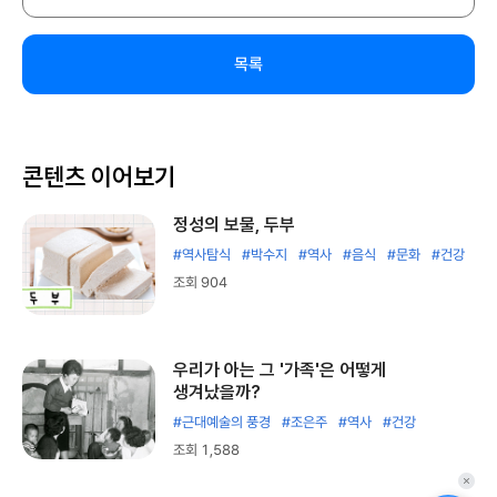
목록
콘텐츠 이어보기
정성의 보물, 두부
#역사탐식
#박수지
#역사
#음식
#문화
#건강
조회 904
우리가 아는 그 '가족'은 어떻게
생겨났을까?
#근대예술의 풍경
#조은주
#역사
#건강
조회 1,588
퀵