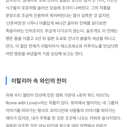
압박한다. 꿈에서도 도회 소녀의 달콤한 낭만은 잠시 안 가서, 가난한
식구들이 포로처럼 늘어선 모습에 조각이 나버린다. 그의 작품을
문장으로 조금씩 인용하여 죽어버린다는 말이 섬뜩한 것 같지만,
'산촌여정'은 너무나 아름답게 써나간 글이라 전체를 읽다보면
죽음이라는 단어조차도 무섭게 다가오지 않는다. 슬프게도 이 천재는
병든 몸을 이끌고 2년 뒤 일본 도쿄로 건너가 쓸쓸히 세상을 떠나고
만다. 이 젊은 천재가 이탈리아식 에스프레소와 카푸치노를 만났다면
어떤 명문을 써냈을까 가끔 상상해 보고는 한다.
이탈리아 속 와인의 찬미
귀재 우디 앨런이 만년에 만든 영화 가운데 <로마 위드 러브(To
Rome with Love)>라는 작품이 있다. 로마에서 벌어지는 네 그룹의
이야기를 따라가는 형식의 코미디인데 사람들의 이야기를 따라가는
재미가 있지만, 내가 주목을 한 것은 곳곳에 나오는 커피와 음식이었다.
일부러 강조한 것은 아닐 터인데 참으로 여러 장면에서 커피가