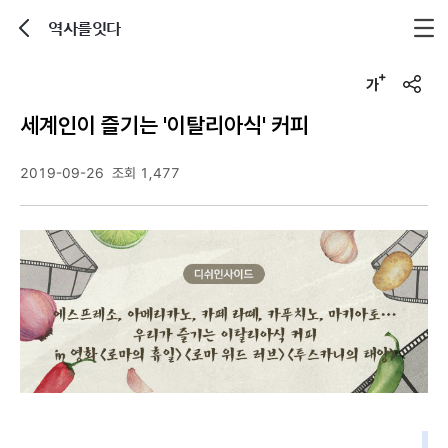
역사를잇다
뒤로가기
글자크기 조정하기
u
r
세계인이 즐기는 '이탈리아식' 커피
l
복
사
2019-09-26
조회 1,477