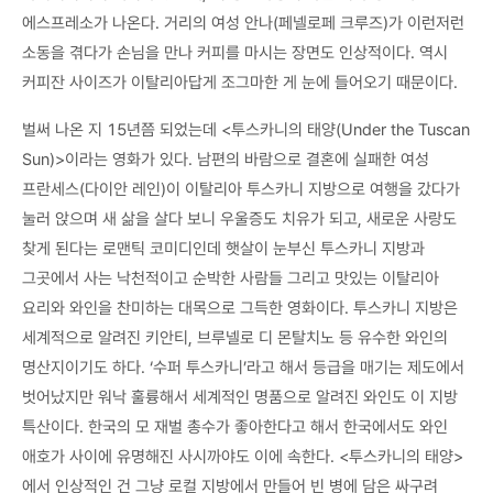
에스프레소가 나온다. 거리의 여성 안나(페넬로페 크루즈)가 이런저런
소동을 겪다가 손님을 만나 커피를 마시는 장면도 인상적이다. 역시
커피잔 사이즈가 이탈리아답게 조그마한 게 눈에 들어오기 때문이다.
벌써 나온 지 15년쯤 되었는데 <투스카니의 태양(Under the Tuscan
Sun)>이라는 영화가 있다. 남편의 바람으로 결혼에 실패한 여성
프란세스(다이안 레인)이 이탈리아 투스카니 지방으로 여행을 갔다가
눌러 앉으며 새 삶을 살다 보니 우울증도 치유가 되고, 새로운 사랑도
찾게 된다는 로맨틱 코미디인데 햇살이 눈부신 투스카니 지방과
그곳에서 사는 낙천적이고 순박한 사람들 그리고 맛있는 이탈리아
요리와 와인을 찬미하는 대목으로 그득한 영화이다. 투스카니 지방은
세계적으로 알려진 키안티, 브루넬로 디 몬탈치노 등 유수한 와인의
명산지이기도 하다. ‘수퍼 투스카니’라고 해서 등급을 매기는 제도에서
벗어났지만 워낙 훌륭해서 세계적인 명품으로 알려진 와인도 이 지방
특산이다. 한국의 모 재벌 총수가 좋아한다고 해서 한국에서도 와인
애호가 사이에 유명해진 사시까야도 이에 속한다. <투스카니의 태양>
에서 인상적인 건 그냥 로컬 지방에서 만들어 빈 병에 담은 싸구려