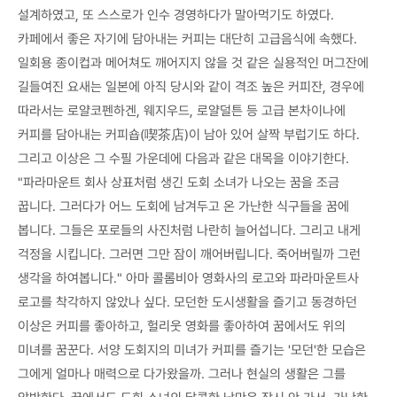
설계하였고, 또 스스로가 인수 경영하다가 말아먹기도 하였다.
카페에서 좋은 자기에 담아내는 커피는 대단히 고급음식에 속했다.
일회용 종이컵과 메어쳐도 깨어지지 않을 것 같은 실용적인 머그잔에
길들여진 요새는 일본에 아직 당시와 같이 격조 높은 커피잔, 경우에
따라서는 로얄코펜하겐, 웨지우드, 로얄덜튼 등 고급 본차이나에
커피를 담아내는 커피숍(喫茶店)이 남아 있어 살짝 부럽기도 하다.
그리고 이상은 그 수필 가운데에 다음과 같은 대목을 이야기한다.
"파라마운트 회사 상표처럼 생긴 도회 소녀가 나오는 꿈을 조금
꿉니다. 그러다가 어느 도회에 남겨두고 온 가난한 식구들을 꿈에
봅니다. 그들은 포로들의 사진처럼 나란히 늘어섭니다. 그리고 내게
걱정을 시킵니다. 그러면 그만 잠이 깨어버립니다. 죽어버릴까 그런
생각을 하여봅니다." 아마 콜롬비아 영화사의 로고와 파라마운트사
로고를 착각하지 않았나 싶다. 모던한 도시생활을 즐기고 동경하던
이상은 커피를 좋아하고, 헐리웃 영화를 좋아하여 꿈에서도 위의
미녀를 꿈꾼다. 서양 도회지의 미녀가 커피를 즐기는 '모던'한 모습은
그에게 얼마나 매력으로 다가왔을까. 그러나 현실의 생활은 그를