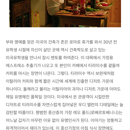
부와 명예를 얻은 미국의 건축가 존은 로마로 휴가를 와서 30년 전
유학생 시절에 자신이 살던 곳에 역시 건축학도로 살고 있는
미국유학생을 만나서 잠시 멘토를 하여준다. 이 대목에서 가정용
에스프레소 추출기가 나오고 또 본인이 카페에서 티라미수를 곁들여
커피를 마시는 장면이 나온다. 그렇다. 티라미수 역시 보완재처럼
이탈리아 커피와 함께 짧은 시간에 세계에 진출한 디저트 가운데
하나이다. 돌체라고 불리는 이탈리아의 과자나 디저트 가운데 아마도
제일 유명해진 품목일 것이다. 미국에서 온 관광객이 시킬만한
디저트로 티라미수를 자연스럽게 집어넣은 우디 앨런의 디테일에는 늘
감탄할 따름이다. 평범한 중산층의 가장 레오 폴드(로베르토베니니)는
어느날 갑자기 아무런 이유 없이 유명인사가 된다. 이야기는 엉뚱하고
파격적이어서 재미가 있는데, 이 중산가정의 아침 식사 장면에도