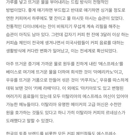
가루를 넣고 뜨거운 물을 부어내리는 드립 방식이 전형적인
방법이었다. 좋게 얘기하면 부드럽고 반대로 얘기하면 싱거울 정도로
연한 커피여서 하루에도 몇 잔이고 물 마시듯 마시는 습관이 있었다.
전통적인 다이너에서는 잔이 비워지기 무섭게 계속 리필을 해주는
습관이 아직도 남아 있다. 그런데 갑자기 커피 한 잔에 3달러 이상 하는
커피숍 체인이 전국에 생겨나면서 미국사람들이 커피 음료를 대하는
생활방식에 커다란 변화가 일어났고, 이는 전세계로 확산되었다.
아주 뜨거운 증기에 가까운 물로 원두를 진하게 내린 ‘에스프레소’를
베이스로 여기에 뜨거운 물을 더하여 희석한 것이 ‘아메리카노’이고,
우유를 뜨거운 거품으로 만들어 섞은 것이 ‘카푸치노’, 우유를 따스하게
데워 보탠 것이 ‘카페 라떼’이다. 이 외에도 ‘마키아또’도 있고 변형된
여러가지 음료들이 있는데 모두 이탈리아의 에스프레소 머신이 있어야
가능한 메뉴들이다. 이탈리아 유명한 메이커의 고급 머신은 수천만
원을 호가하는 것들도 있다고 하니 가히 이탈리아 커피의 르네상스가
도래했다고 말할 수 있겠다.
한국의 토종 브랜드를 비롯한 모든 커피 체인점들도 에스프레소