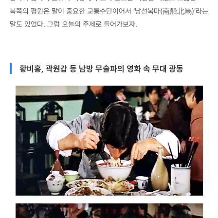
북쪽의 평원은 말이 중요한 교통수단이어서 ‘남선북마(南船北馬)’라는
말도 있었다. 그럼 오늘의 주제로 들어가보자.
황비홍, 곽원갑 등 남방 무술파의 영화 속 무대 광동