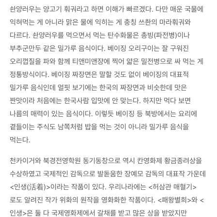
솬양러우는 양고기 훠궈라고 하면 이해가 빠르겠다. 다만 매운 국물에
익혀먹는 게 아니라 맑은 물에 익히는 게 충칭 쓰촨의 마라훠궈와
다르다. 솬양러우를 먹으면서 먹는 탄수화물은 총빙(파전병)이나
부추군만두 같은 밀가루 음식이다. 베이징 오리구이는 잘 구워진
오리껍질을 파와 함께 티앤미앤쟝에 찍어 얇은 밀전병으로 싸 먹는 게
정통방식이다. 베이징 짜장면은 말할 것도 없이 베이징의 대표적
밀가루 음식인데 얼핏 보기에는 한국의 짜장면과 비슷한데 맛은
짠맛이라 처음에는 한국사람 입맛에 안 맞는다. 하지만 먹다 보면
나름의 매력이 있는 음식이다. 이렇듯 베이징 등 북방에서는 요리에
곁들이는 주식도 남쪽처럼 밥을 먹는 것이 아니라 밀가루 음식을
먹는다.
천카이거와 북경전영학원 동기동창으로 역시 칸영화제 황금종려상을
수상하였고 국제적인 감독으로 발돋움한 장예모 감독의 대표작 가운데
<인생(活着)>이라는 작품이 있다. 우리나라에는 <허삼관 매혈기>
로도 알려진 작가 위화의 원작을 영화화한 작품이다. <패왕별희>와 <
인생>은 둘 다 국제영화제에서 갈채를 받고 많은 상을 받았지만