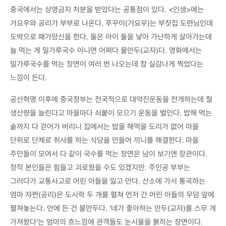
중국에서는 상영금지 처분을 받았다는 공통점이 있다. <인생>에는
거요우와 공리가 부부로 나온다. 푸꾸이(거요우)는 부잣집 도련님인데
도박으로 패가망신을 한다. 둘은 아이 둘을 낳아 가난하게 살아가는데
늘 먹는 게 밀가루국수 아니면 어쩌다 물만두(교자)다. 영화에서는
밀가루국수를 먹는 장면이 여러 번 나오는데 참 실감나게 찍었다는
느낌이 든다.
공산혁명 이후에 중국정부는 전국적으로 대약진운동을 전개하는데 철
생산량을 늘린다고 마을마다 쇠붙이 모으기 운동을 벌인다. 밥해 먹는
솥까지 다 걷어가 버리니 집에서는 밥을 해먹을 도리가 없어 마을
단위로 단체로 취사를 하는 식당을 만들어 끼니를 해결한다. 마을
주민들이 모여서 다 같이 국수를 먹는 장면은 남이 보기엔 장관이다.
정작 본인들은 힘들고 괴로웠을 수도 있겠지만. 주인공 부부는
그러다가 교통사고로 어린 아들을 잃고 만다. 산소에 가서 통곡하는
엄마 쟈쩐(공리)은 도시락 두 개를 펼쳐 먼저 간 어린 아들의 무덤 앞에
펼쳐놓는다. 안에 든 건 물만두다. ‘네가 좋아하는 만두(교자)를 스무 개
가져왔다’는 엄마의 흐느낌에 관객들도 눈시울을 붉히는 장면이다.