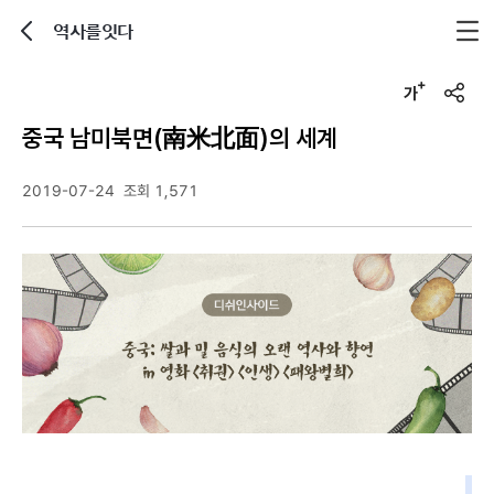
역사를잇다
뒤로가기
글자크기 조정하기
u
r
중국 남미북면(南米北面)의 세계
l
복
사
2019-07-24
조회 1,571