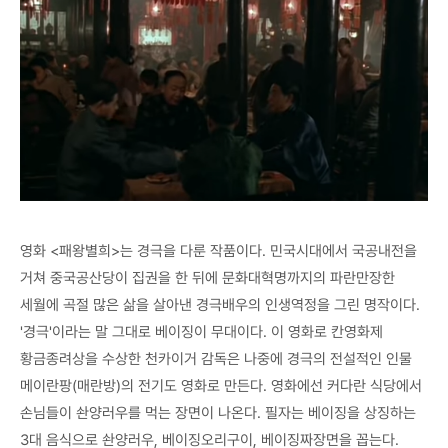
영화 <패왕별희>는 경극을 다룬 작품이다. 민국시대에서 국공내전을
거쳐 중국공산당이 집권을 한 뒤에 문화대혁명까지의 파란만장한
세월에 곡절 많은 삶을 살아낸 경극배우의 인생역정을 그린 명작이다.
'경극'이라는 말 그대로 베이징이 무대이다. 이 영화로 칸영화제
황금종려상을 수상한 천카이거 감독은 나중에 경극의 전설적인 인물
메이란팡(매란방)의 전기도 영화로 만든다. 영화에선 커다란 식당에서
손님들이 솬양러우를 먹는 장면이 나온다. 필자는 베이징을 상징하는
3대 음식으로 솬양러우, 베이징오리구이, 베이징짜장면을 꼽는다.