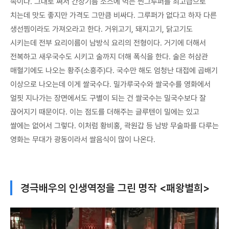
속이다. 그대로 쪄서 간장기름 소스에 먹는 찐그루퍼를 최고급으로
치는데 맛도 좋지만 가격도 그만큼 비싸다. 그루퍼가 없다고 하자 다른
생선찜이라도 가져오라고 한다. 거위고기, 돼지고기, 닭고기도
시키는데 전부 요리이름이 남방식 요리의 전형이다. 거기에 더해서
전복하고 새우국수도 시키고 술까지 더해 폭식을 한다. 술은 허삼관
매혈기에도 나오는 황주(소흥주)다. 국수만 해도 엄청난 대접에 곱배기
이상으로 나오는데 이게 쌀국수다. 밀가루국수와 쌀국수를 영화에서
얼핏 지나가는 장면에서도 구별이 되는 건 쌀국수는 밀국수보다 잘
끊어지기 때문이다. 이는 점도를 더해주는 글루텐이 밀에는 있고
쌀에는 없어서 그렇다. 이처럼 황비홍, 곽원갑 등 남방 무술파를 다루는
영화는 무대가 광동이라서 쌀음식이 많이 나온다.
경극배우의 인생역정을 그린 명작 <패왕별희>