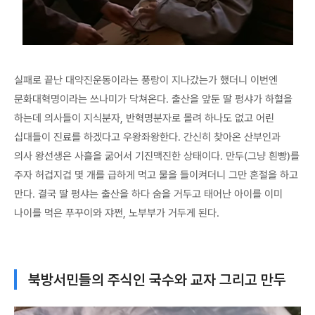
실패로 끝난 대약진운동이라는 풍랑이 지나갔는가 했더니 이번엔
문화대혁명이라는 쓰나미가 닥쳐온다. 출산을 앞둔 딸 펑샤가 하혈을
하는데 의사들이 지식분자, 반혁명분자로 몰려 하나도 없고 어린
십대들이 진료를 하겠다고 우왕좌왕한다. 간신히 찾아온 산부인과
의사 왕선생은 사흘을 굶어서 기진맥진한 상태이다. 만두(그냥 흰빵)를
주자 허겁지겁 몇 개를 급하게 먹고 물을 들이켜더니 그만 혼절을 하고
만다. 결국 딸 펑샤는 출산을 하다 숨을 거두고 태어난 아이를 이미
나이를 먹은 푸꾸이와 쟈쩐, 노부부가 거두게 된다.
북방서민들의 주식인 국수와 교자 그리고 만두