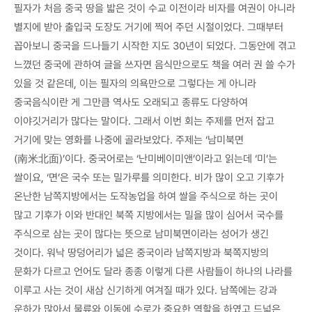
필자가 처음 중국 땅을 밟은 것이 수교 이전이라 비자를 여권이 아니라
별지에 받아 출입국 도장도 거기에 찍어 주던 시절이었다. 그때부터
꼽아보니 중국을 드나들기 시작한 지도 30년이 되었다. 그동안에 겪고
느꼈던 중국에 관하여 글을 쓰자면 음식만으로도 책을 여러 권 쓸 수가
있을 것 같은데, 이는 필자의 의욕만으로 그렇다는 게 아니라
중국음식이란 게 그만큼 역사도 오래되고 종류도 다양하여
이야깃거리가 많다는 말이다. 그래서 이번 회는 주제를 먼저 잡고
거기에 맞는 영화를 나중에 골라보았다. 주제는 ‘남미북면
(南米北面)’이다. 중국어로는 ‘난미베이미앤’이라고 읽는데 ‘미’는
쌀이요, ‘면’은 국수 또는 밀가루를 의미한다. 비가 많이 오고 기후가
온난한 남쪽지방에서는 도작농업을 하여 쌀을 주식으로 하는 곳이
많고 기후가 이와 반대인 북쪽 지방에서는 밀을 많이 심어서 국수를
주식으로 삼는 곳이 많다는 뜻으로 남미북면이라는 성어가 생긴
것이다. 워낙 땅덩어리가 넓은 중국이라 남쪽지방과 북쪽지방의
문화가 다르고 언어도 달라 종종 이렇게 다른 사람들이 하나의 나라를
이루고 사는 것이 새삼 신기하게 여겨질 때가 있다. 남쪽에는 강과
운하가 많아서 물류와 이동에 수로가 중요한 역할을 하였고 드넓은