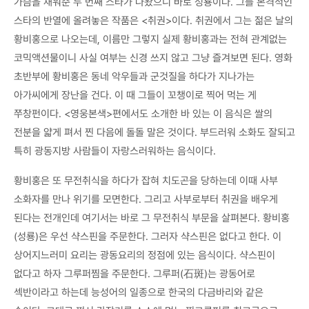
가슴을 채워준 두 번째 스타가 나왔으니 바로 성룡이다. 그를 본격적인
스타의 반열에 올려놓은 작품은 <취권>이다. 취권에서 그는 젊은 날의
황비홍으로 나오는데, 이름만 그렇지 실제 황비홍과는 전혀 관계없는
코믹액션물이니 사실 여부는 신경 쓰지 않고 그냥 즐겨보면 된다. 영화
초반부에 황비홍은 동네 악우들과 군것질을 하다가 지나가는
아가씨에게 장난을 건다. 이 때 그들이 꼬챙이로 찍어 먹는 게
쭈창펀이다. <영웅본색>편에서도 소개한 바 있는 이 음식은 쌀의
전분을 얇게 펴서 찐 다음에 돌돌 말은 것이다. 부드러워 소화도 잘되고
특히 광동지방 사람들이 자랑스러워하는 음식이다.
황비홍은 또 무전취식을 하다가 잡혀 치도곤을 당하는데 이때 사부
소화자를 만나 위기를 모면한다. 그리고 사부로부터 취권을 배우게
된다는 전개인데 여기서는 바로 그 무전취식 부문을 살펴본다. 황비홍
(성룡)은 우선 샥스핀을 주문한다. 그러자 샥스핀은 없다고 한다. 이
상어지느러미 요리는 광동요리의 정점에 있는 음식이다. 샥스핀이
없다고 하자 그루퍼찜을 주문한다. 그루퍼(石斑)는 광동어로
섹반이라고 하는데 능성어의 일종으로 한국의 다금바리와 같은