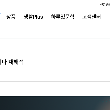
인증센
상품
생활Plus
하루잇문학
고객센터
리나 재해석