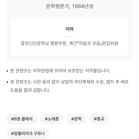
문학평론가, 1984년생
이력
중앙신인문학상 평론부문, 계간『자음과 모음』편집위원
•
본 콘텐츠는 저작권법에 의하여 보호받는 저작물입니다.
•
본 콘텐츠는 사전 동의 없이 상업적 무단복제와 수정, 캡처 후 배포
도용을 절대 금합니다.
#6분 클래식
#노태훈
#문학
#종교
#압둘라자크 구르나