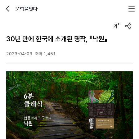
문학을잇다
뒤로가기
글자크기 조정하기
u
r
30년 만에 한국에 소개된 명작, 『낙원』
l
복
사
2023-04-03
조회 1,451