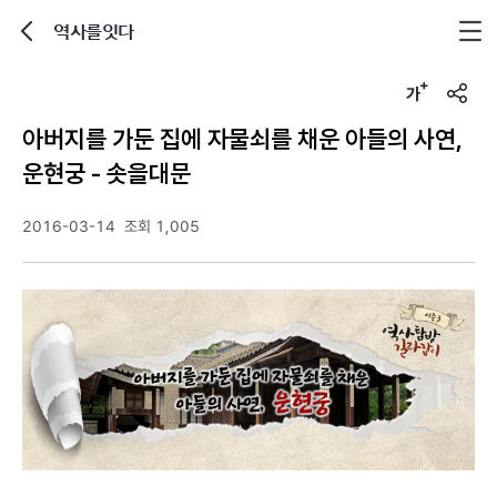
역사를잇다
뒤로가기
글자크기 조정하기
u
r
아버지를 가둔 집에 자물쇠를 채운 아들의 사연,
l
복
운현궁 - 솟을대문
사
2016-03-14
조회 1,005