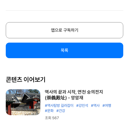
앱으로 구독하기
목록
콘텐츠 이어보기
역사의 끝과 시작, 연천 숭의전지
(崇義殿址) - 앙암재
#역사탐방 길라잡이
#강민석
#역사
#여행
#문화
#건강
조회 567