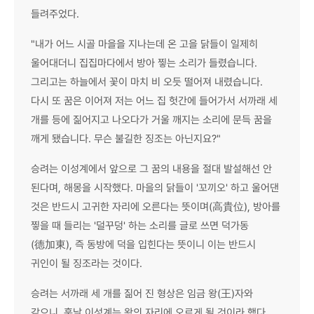
들려주었다.
"내가 어느 시골 마을을 지나는데 온 고을 닭들이 일제히
울어대더니 집집마다에서 방아 찧는 소리가 들렸습니다.
그리고는 하늘에서 꽃이 마치 비 오듯 떨어져 내렸습니다.
다시 또 꿈은 이어져 저는 어느 집 헛간에 들어가서 서까래 세
개를 등에 짊어지고 나오다가 거울 깨지는 소리에 문득 꿈을
깨게 됐습니다. 무슨 불길한 징조는 아닌지요?"
승려는 이성계에서 앞으로 그 꿈의 내용을 절대 발설해선 안
된다며, 해몽을 시작했다. 마을의 닭들이 '꼬끼오' 하고 울어댄
것은 반드시 고귀한 자리에 오른다는 뜻이며(高貴位), 방아를
찧을 때 들리는 '덜꾸덩' 하는 소리를 글로 쓰면 덕가동
(德加東), 즉 동방에 덕을 입힌다는 뜻이니 이는 반드시
귀인이 될 징조라는 것이다.
승려는 서까래 세 개를 짊어 진 형상은 임금 왕(王)자와
같으니, 훗날 이성계는 왕의 자리에 오르게 될 것이라 했다.