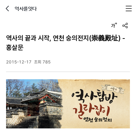
역사를잇다
뒤로가기
글자크기 조정하기
u
r
역사의 끝과 시작, 연천 숭의전지(崇義殿址) -
l
복
홍살문
사
2015-12-17
조회 785