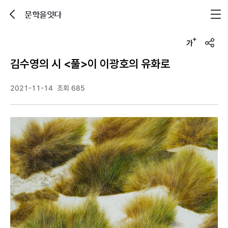
문학을잇다
뒤로가기
글자크기 조정하기
u
r
김수영의 시 <풀>이 이광호의 유화로
l
복
사
2021-11-14
조회 685