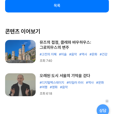
목록
콘텐츠 이어보기
뮤즈의 접점, 클레와 바우하우스:
그로피우스의 변주
#고전의 지혜
#미술
#음악
#역사
#문화
#건강
조회 740
오래된 도시 서울의 기억을 걷다
#디지털백스테이지
#타일러 라쉬
#역사
#문화
#여행
#영화
#음악
조회 618
퀵
메
상담
뉴