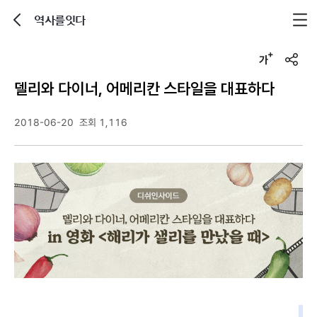
역사를잇다
뒤로가기
글자크기 조정하기
u
r
델리와 다이너, 어메리칸 스타일을 대표하다
l
복
사
2018-06-20
조회 1,116