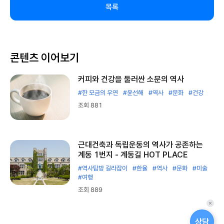
목록
콘텐츠 이어보기
커피와 건강을 둘러싼 소문의 역사
#한 모금의 우연
#윤선해
#역사
#문화
#건강
조회 881
근대건축과 독립운동의 역사가 공존하는
계동 1번지 - 계동길 HOT PLACE
#역사탐방 길라잡이
#한율
#역사
#문화
#미술
#여행
조회 889
퀵
메
상담