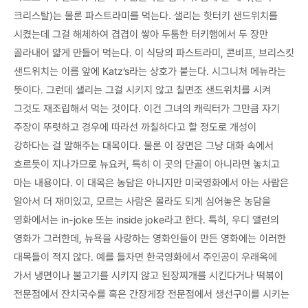
크리스탈)는 물론 파스트라미를 먹는다. 샐리는 핫터키 샌드위치를
시켰는데 그걸 해체하여 겹겹이 쌓아 두툼한 터키햄에서 두 장만
골라내어 얇게 만들어 먹는다. 이 식당의 파스트라미, 콘비프, 브리스킷
샌드위치는 이름 앞에 Katz’s라는 상호가 붙는다. 시그니처 메뉴라는
뜻이다. 그런데 샐리는 그걸 시키지 않고 칠면조 샌드위치를 시켜
그것도 재조립해서 먹는 것이다. 이건 그녀의 캐릭터가 그만큼 자기
주장이 뚜렷하고 경우에 따라선 까칠하다고 할 정도로 개성이
강하다는 걸 말해주는 대목이다. 물론 이 장면은 그냥 대화 속에서
흐르듯이 지나가므로 뉴요커, 특히 이 곳의 단골이 아니라면 놓치고
마는 내용이다. 이 대목은 농담은 아니지만 미국영화에서 아는 사람은
알아서 더 재미있고, 모르는 사람은 몰라도 되게 심어놓은 농담을
영화에서는 in-joke 또는 inside joke라고 한다. 특히, 우디 앨런의
영화가 그러한데, 뉴욕을 사랑하는 영화인들이 만든 영화에는 이러한
대목들이 적지 않다. 예를 들자면 한국영화에서 주인공이 우래옥에
가서 냉면이나 불고기를 시키지 않고 된장찌개를 시킨다거나 떡볶이
전문점에서 잔치국수를 혹은 간장게장 전문점에서 생선구이를 시키는