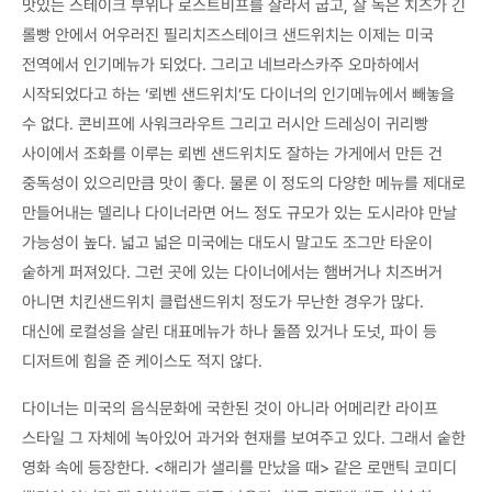
맛있는 스테이크 부위나 로스트비프를 잘라서 굽고, 잘 녹은 치즈가 긴
롤빵 안에서 어우러진 필리치즈스테이크 샌드위치는 이제는 미국
전역에서 인기메뉴가 되었다. 그리고 네브라스카주 오마하에서
시작되었다고 하는 ‘뢰벤 샌드위치’도 다이너의 인기메뉴에서 빼놓을
수 없다. 콘비프에 사워크라우트 그리고 러시안 드레싱이 귀리빵
사이에서 조화를 이루는 뢰벤 샌드위치도 잘하는 가게에서 만든 건
중독성이 있으리만큼 맛이 좋다. 물론 이 정도의 다양한 메뉴를 제대로
만들어내는 델리나 다이너라면 어느 정도 규모가 있는 도시라야 만날
가능성이 높다. 넓고 넓은 미국에는 대도시 말고도 조그만 타운이
숱하게 퍼져있다. 그런 곳에 있는 다이너에서는 햄버거나 치즈버거
아니면 치킨샌드위치 클럽샌드위치 정도가 무난한 경우가 많다.
대신에 로컬성을 살린 대표메뉴가 하나 둘쯤 있거나 도넛, 파이 등
디저트에 힘을 준 케이스도 적지 않다.
다이너는 미국의 음식문화에 국한된 것이 아니라 어메리칸 라이프
스타일 그 자체에 녹아있어 과거와 현재를 보여주고 있다. 그래서 숱한
영화 속에 등장한다. <해리가 샐리를 만났을 때> 같은 로맨틱 코미디