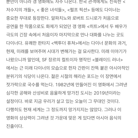
뿐만이 아니라 갱 영화에도 자주 나온다. 한국 관객에게도 친숙한 <
저수지의 개들>, < 좋은 녀석들>, <펄프 픽션> 등에도 다이너는
중요한 무대로 등장한다. 알파치노와 로버트 드니로가 처음으로
공연을 한 작품으로도 화제가 되었던 갱 영화 <히트>에서 두 배우가
극도의 긴장 속에서 처음이자 마지막으로 만나 대화를 나누는 곳도
다이너다. 유쾌한 판타지 <백투더 퓨쳐>에서는 다이너 문화의 과거,
현재, 미래를 보여주며 시대가 변해가는 걸 묘사한다. 미래 이야기가
나왔으니까 말인데, SF 장르의 컬트이자 명작인 <블레이드 러너>
에서는 근 미래 다이너의 모습으로 한자 간판이 잔뜩 붙은 아시아적인
분위기의 식당이 나온다. 젊은 시절의 해리슨 포드는 이 장면에서
젓가락으로 국수를 먹는다. 1982년에 만들어진 이 영화에서 그려낸
심각한 공해와 산성비로 음울하게 망가진 도시는 2019년이라는
설정이다. 바로 지금 우리가 살고 있는 오늘이 그 무대인 것이다.
다행히도 현재 세계는 그 정도까지 망가지지는 않았다. 그러나 이
영화의 상상력이 그려낸 것 가운데 맞은 게 있다면 아시아 음식의
진출이다.