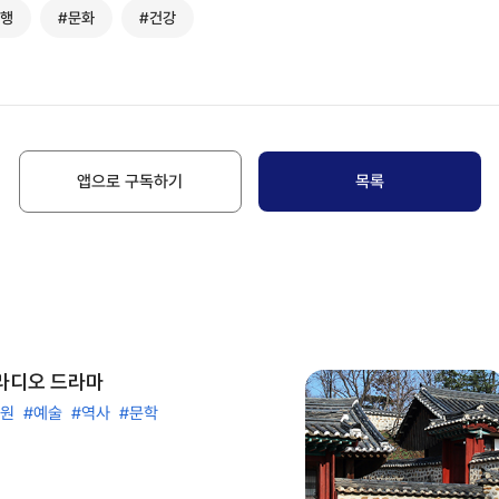
여행
#문화
#건강
앱으로 구독하기
목록
 라디오 드라마
승원
#예술
#역사
#문학