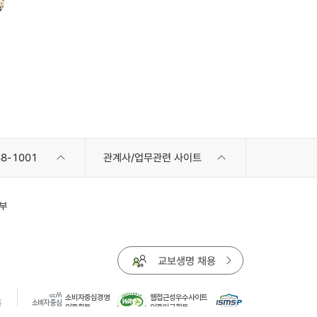
8-1001
관계사/업무관련 사이트
부
교보생명 채용
소비자중심경영
웹접근성우수사이트
룸
인증획득
인증마크획득