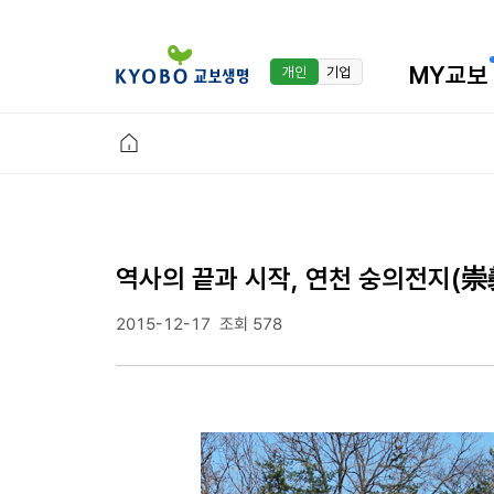
MY교보
개인
기업
역사의 끝과 시작, 연천 숭의전지(崇
2015-12-17
조회 578