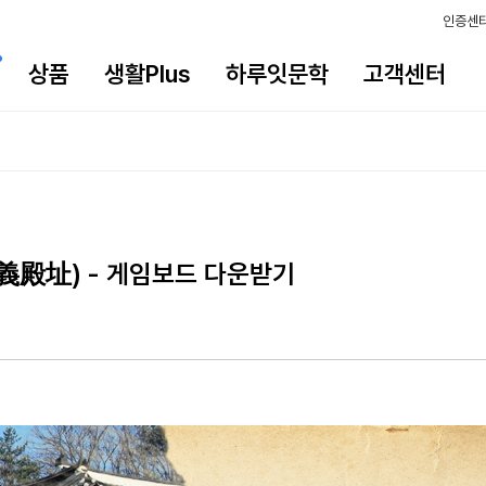
인증센
상품
생활Plus
하루잇문학
고객센터
義殿址) - 게임보드 다운받기