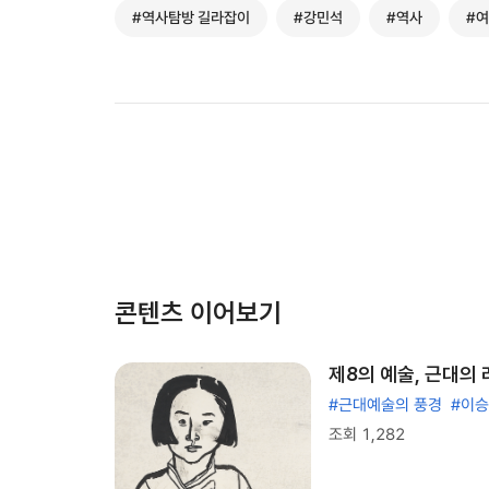
#역사탐방 길라잡이
#강민석
#역사
#
콘텐츠 이어보기
제8의 예술, 근대의
#근대예술의 풍경
#이
조회 1,282