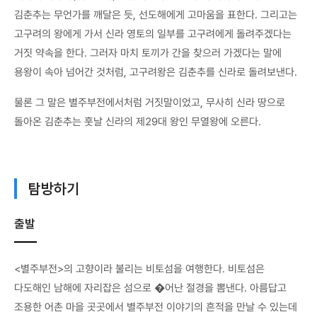
김춘추는 무언가를 깨달은 듯, 선도해에게 고마움을 표한다. 그리고는
고구려의 왕에게 가서 신라 영토의 일부를 고구려에게 돌려주겠다는
거짓 약속을 한다. 그러자 마치 토끼가 간을 찾으러 가겠다는 말에
용왕이 속아 넘어간 것처럼, 고구려왕은 김춘추를 신라로 돌려보낸다.
물론 그 말은 별주부전에서처럼 거짓말이었고, 무사히 신라 땅으로
돌아온 김춘추는 훗날 신라의 제29대 왕인 무열왕에 오른다.
탐방하기
출발
<별주부전>의 고향이라 불리는 비토섬을 여행한다. 비토섬은
다도해인 남해에 자리잡은 섬으로 �어난 절경을 뽐낸다. 아름답고
조용한 어촌 마을 곳곳에서 별주부전 이야기의 흔적을 만날 수 있는데