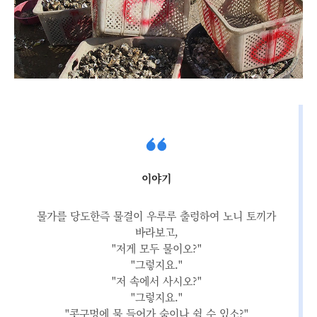
이야기
물가를 당도한즉 물결이 우루루 출렁하여 노니 토끼가
바라보고,
"저게 모두 물이오?"
"그렇지요."
"저 속에서 사시오?"
"그렇지요."
"콧구멍에 물 들어가 숨이나 쉴 수 있소?"