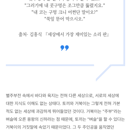
"그러기에 내 콧구멍은 조그만큼 뚫렸지요."
"내 코는 구멍 크니 어쩐단 말이오?"
"쑥잎 뜯어 막으시오."
출처- 김흥식 『세상에서 가장 재미있는 소리 판』
별주부전 속에서 바다와 육지는 전혀 다른 세상으로, 서로의 세상에
대한 지식도 이해도 없는 상태다. 토끼와 거북이는 그렇게 전혀 가본
적도 없는 세상에 과감하게 뛰어들었던 것이다. 거북이는 "주부"라는
벼슬에 오른 용왕의 신하라는 점 때문에, 토끼는 "벼슬"을 할 수 있다는
거북이의 거짓말에 속았기 때문이었다. 그 두 주인공을 움직였던