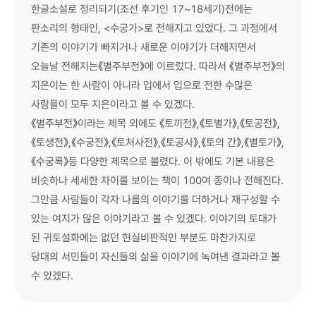
한글소설로 정리되기(조선 후기인 17~18세기)전에는
판소리의 형태인, <수궁가>로 전해지고 있었다. 그 과정에서
기존의 이야기가 빠지거나 새로운 이야기가 더해지면서
오늘날 전해지는《별주부전》에 이르렀다. 따라서 《별주부전》의
지은이는 한 사람이 아니라 입에서 입으로 전한 수많은
사람들이 모두 지은이라고 볼 수 있겠다.
《별주부전》이라는 제목 외에도 《토끼전》,《토별가》,《토공전》,
《토생전》,《수궁전》,《토처사전》,《토공사》,《토의 간》,《별토가》,
《수궁록》등 다양한 제목으로 불렸다. 이 밖에도 기본 내용은
비슷하나 세세한 차이를 보이는 책이 100여 종이나 전해진다.
그만큼 사람들이 각자 나름의 이야기를 더하거나 재구성할 수
있는 여지가 많은 이야기라고 볼 수 있겠다. 이야기의 토대가
된 귀토설화에는 없던 현실비판적인 부분도 마찬가지로
당대의 서민들이 자신들의 삶을 이야기에 녹여낸 결과라고 볼
수 있겠다.