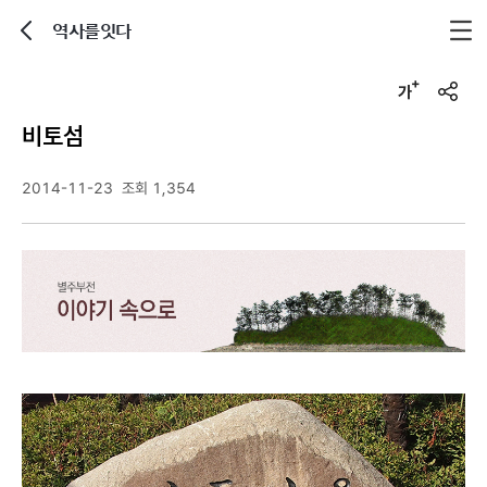
역사를잇다
뒤로가기
글자크기 조정하기
u
r
비토섬
l
복
사
2014-11-23
조회 1,354