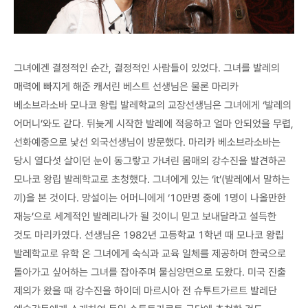
그녀에겐 결정적인 순간, 결정적인 사람들이 있었다. 그녀를 발레의
매력에 빠지게 해준 캐서린 베스트 선생님은 물론 마리카
베소브라소바 모나코 왕립 발레학교의 교장선생님은 그녀에게 ‘발레의
어머니’와도 같다. 뒤늦게 시작한 발레에 적응하고 얼마 안되었을 무렵,
선화예중으로 낯선 외국선생님이 방문했다. 마리카 베소브라소바는
당시 열다섯 살이던 눈이 동그랗고 가녀린 몸매의 강수진을 발견하곤
모나코 왕립 발레학교로 초청했다. 그녀에게 있는 ‘it’(발레에서 말하는
끼)을 본 것이다. 망설이는 어머니에게 ‘10만명 중에 1명이 나올만한
재능’으로 세계적인 발레리나가 될 것이니 믿고 보내달라고 설득한
것도 마리카였다. 선생님은 1982년 고등학교 1학년 때 모나코 왕립
발레학교로 유학 온 그녀에게 숙식과 교육 일체를 제공하며 한국으로
돌아가고 싶어하는 그녀를 잡아주며 물심양면으로 도왔다. 미국 진출
제의가 왔을 때 강수진을 하이데 마르시아 전 슈투트가르트 발레단