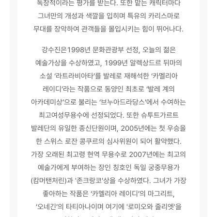
독창적이라는 평가를 받는다. 또한 맡는 캐릭터마다
그녀만의 개성과 색깔을 입히며 특유의 카리스마로
무대를 장악하여 관객들을 몰입시키는 힘이 뛰어나다.
강수진은1998년 문화관광부 선정, 오늘의 젊은
예술가상을 수상하였고, 1999년 알렉상드르 뒤마의
소설 ‘라트라비아타’를 발레로 재해석한 ‘카멜리아
레이디’라는 작품으로 동양인 최초로 ‘발레 계의
아카데미상’으로 불리는 ‘브누아드라당스’에서 수여하는
최고여성무용수에 선정되었다. 또한 슈투트가르트
발레단의 유일한 종신단원이며, 2005년에는 첫 우승을
한 스위스 로잔 콩쿠르의 심사위원이 되어 활약했다.
가장 오래된 최고령 현역 무용수로 2007년에는 최고의
예술가에게 부여하는 장인 칭호인 독일 궁중무용가
(캄머탠처린)과 '존크랑코'상을 수상하였다. 그녀가 가장
좋아하는 작품은 ‘카멜리아 레이디’의 마그리트,
‘오네긴’의 타티아나이며 여기에 '로미오와 줄리엣'을