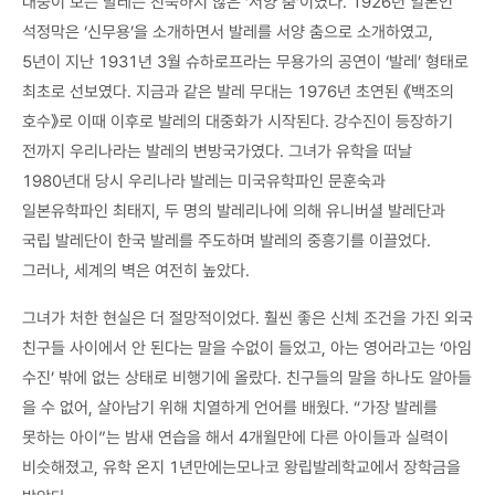
대중이 보는 발레는 친숙하지 않은 ‘서양 춤’이였다. 1926년 일본인
석정막은 ‘신무용’을 소개하면서 발레를 서양 춤으로 소개하였고,
5년이 지난 1931년 3월 슈하로프라는 무용가의 공연이 ‘발레’ 형태로
최초로 선보였다. 지금과 같은 발레 무대는 1976년 초연된 《백조의
호수》로 이때 이후로 발레의 대중화가 시작된다. 강수진이 등장하기
전까지 우리나라는 발레의 변방국가였다. 그녀가 유학을 떠날
1980년대 당시 우리나라 발레는 미국유학파인 문훈숙과
일본유학파인 최태지, 두 명의 발레리나에 의해 유니버셜 발레단과
국립 발레단이 한국 발레를 주도하며 발레의 중흥기를 이끌었다.
그러나, 세계의 벽은 여전히 높았다.
그녀가 처한 현실은 더 절망적이었다. 훨씬 좋은 신체 조건을 가진 외국
친구들 사이에서 안 된다는 말을 수없이 들었고, 아는 영어라고는 ‘아임
수진’ 밖에 없는 상태로 비행기에 올랐다. 친구들의 말을 하나도 알아들
을 수 없어, 살아남기 위해 치열하게 언어를 배웠다. “가장 발레를
못하는 아이”는 밤새 연습을 해서 4개월만에 다른 아이들과 실력이
비슷해졌고, 유학 온지 1년만에는모나코 왕립발레학교에서 장학금을