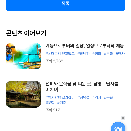
목록
콘텐츠 이어보기
예능으로부터의 일상, 일상으로부터의 예능
#세대공감 있고없고
#황범하
#영화
#문화
#역사
조회 2,768
선비와 문학을 꽃 피운 곳, 담양 - 답사를
마치며
#역사탐방 길라잡이
#정명섭
#역사
#문화
#문학
#건강
조회 517
퀵
메
상담