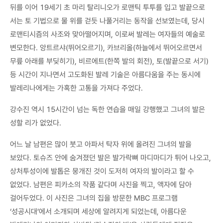
뒤를 이어 19세기 초 마리 탈리니오가 로맨틱 투투를 입고 발끝으로
서는 토 기법으로 물 위를 걷듯 나풀거리는 동작을 선보였는데, 당시
로맨티시즘의 사조와 맞아떨어지며, 이로써 발레는 여자들의 예술로
변모한다. 앙트르샤(뛰어오르기), 카브리올(하늘에서 뛰어오르면서
무릎 아래를 부딪히기), 비르에트(한쪽 발의 회전), 토(발끝으로 서기)
등 시간이 지나면서 고도화된 발레 기술은 아름다움을 주는 동시에
발레리나에게는 가혹한 고통을 가져다 주었다.
강수진 역시 15시간이 넘는 독한 연습을 매일 강행했고 그녀의 발은
성할 리가 없었다.
어느 날 남편은 많이 붓고 아파서 탁자 위에 올려진 그녀의 발을
보았다. 토슈즈 안에 숨겨졌던 발은 발가락뼈 마디마디가 튀어 나오고,
상처투성이에 발톱은 뭉개진 것이 도저히 여자의 발이라고 할 수
없었다. 남편은 피카소의 작품 같다며 사진을 찍고, 액자에 담아
걸어두었다. 이 사진은 그녀의 집을 방문한 MBC 프로그램
‘성공시대’에서 소개되며 세상에 알려지게 되었는데, 아름다운