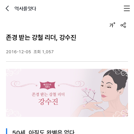
역사를잇다
뒤로가기
글자크기 조정하기
u
r
존경 받는 강철 리더, 강수진
l
복
사
2016-12-05
조회 1,057
50세, 아직도 완벽은 없다