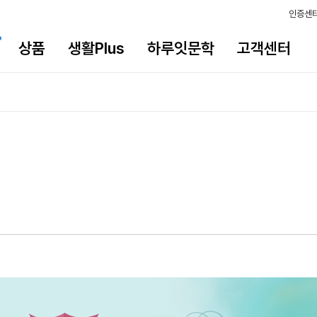
인증센
상품
생활Plus
하루잇문학
고객센터