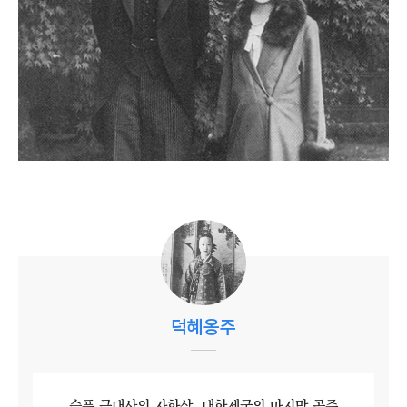
덕혜옹주
슬픈 근대사의 자화상, 대한제국의 마지막 공주