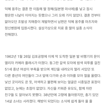
덕혜 옹주는 결혼 한 이듬해 딸 정혜(일본명 마사에)를 낳고 잠시
평온한 나날이 이어지는 듯했으나 그리 오래 가지 않았다. 결혼 전부터
앓아오던 조발성 치매증이 재발하면서 남편은 덕혜 옹주를 마츠자와
정신병원에 입원시켰다. 설상가상으로 치료 중 딸의 실종 소식이
전해졌다.
1962년 1월 26일 김포공항에 이제 막 도착한 일본 발 비행기의 문이
열리자 카메라 플래시가 터졌다. 동그란 갈색 모자에 밤색 외투를 걸친
51세 중년 여성이 부축을 받으며 계단을 내려오자 멀리 서있던 또
다른 중년의 여인들이 그녀 앞에 다가와 손과 이마를 모아 절을 올렸다.
낯선 곳이라도 온 듯, 어색하고 불편해 보이는 얼굴은 시종일관 표정이
없었고, 눈에는 초점이 없었다. 자신을 키워준 유모도, 함께 자란
친구들 도 알아보지 못했다. 38년만에 고향에 돌아왔지만, 총기 있던
14살 소녀는 사라졌다. 해방이 되었다는 소식에 쉽게 돌아 올 줄