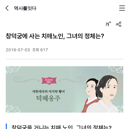
역사를잇다
뒤로가기
글자크기 조정하기
u
r
창덕궁에 사는 치매노인, 그녀의 정체는?
l
복
사
2016-07-03
조회 617
창덕궁을 거니는 치매 노인, 그녀의 정체는?