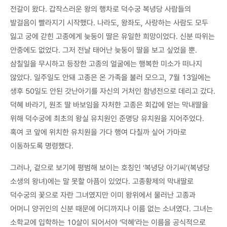
전갈이 왔다. 갑작스러운 왕의 행차로 덕수궁 복녕당 사람들의
발걸음이 빨라지기 시작했다. 나라도, 왕좌도, 사랑하는 사람도 모두
잃고 궁에 갇힌 고종에게 늦둥이 딸은 유일한 희망이었다. 신분 따위는
안중에도 없었다. 그저 전날 태어난 늦둥이 딸을 보고 싶었을 뿐.
삼칠일을 무시하고 등장한 고종의 얼굴에는 행복한 미소가 떠나지
않았다. 일주일도 안돼 고종은 온 가족을 불러 모으고, 7월 13일에는
생후 50일도 안된 갓난아기를 자신의 거처인 함녕전으로 데리고 갔다.
덕혜 바라기, 원조 딸 바보임을 자처한 고종은 회갑에 얻는 막내딸을
위해 덕수궁에 최초의 왕실 유치원인 준명당 유치원을 지어주었다.
혹여 코 앞에 위치한 유치원을 가다 행여 다칠까 싶어 가마로
이동하도록 명령했다.
그러나, 겉으로 보기에 평범해 보이는 호칭인 ‘복녕당 아기씨’(복녕당
소생의 왕녀)에는 말 못할 아픔이 있었다. 고종황제의 막내딸로
덕수궁의 꽃으로 자란 그녀였지만 이미 왕위에서 물러난 고종과
어머니 양귀인의 신분 때문에 어디까지나 이름 없는 소녀였다. 그녀는
소학교에 입학하는 10살이 되어서야 ‘덕혜’라는 이름을 공식적으로