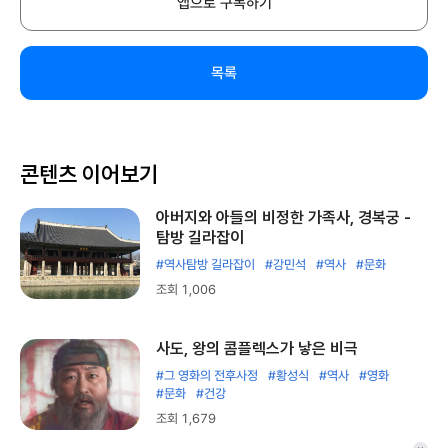
앱으로 구독하기
목록
콘텐츠 이어보기
아버지와 아들의 비정한 가족사, 경복궁 -
탐방 길라잡이
#역사탐방 길라잡이
#강민석
#역사
#문화
조회 1,006
사도, 왕의 콤플렉스가 낳은 비극
#그 영화의 전후사정
#황성식
#역사
#영화
#문화
#건강
조회 1,679