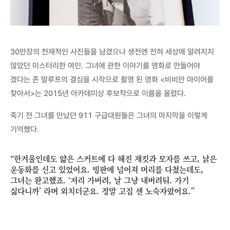
30만장의 천재적인 사진들을 남겼으나 생전엔 전혀 세상에 알려지지
않았던 미스터리한 여인. 그녀에 관한 이야기를 영화로 만들어야
겠다는 존 말루프의 결심을 시작으로 촬영 된 영화 <비비안 마이어를
찾아서>는 2015년 아카데미상 후보작으로 이름을 올렸다.
죽기 전 그녀를 만났던 911 구급대원들은 그녀의 마지막을 이렇게
기억했다.
“한겨울인데도 얇은 스커트에 다 해진 재킷과 모자를 쓰고, 낡은
운동화를 신고 있었어요. 빙판에 넘어져 머리를 다쳤는데도,
그녀는 완고했죠. ‘저리 가버려, 날 그냥 내버려둬. 가기
싫다니까’ 라며 외치더군요. 정말 고집 센 노숙자였어요.”