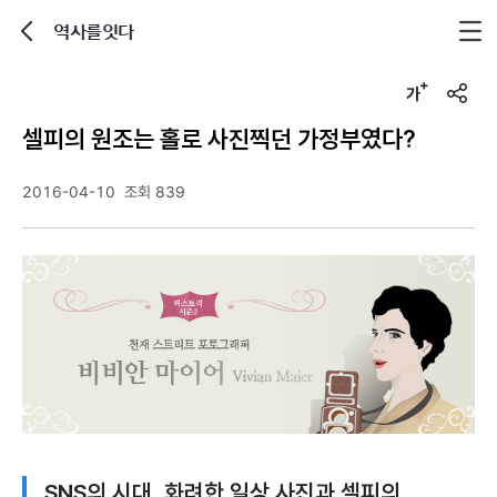
역사를잇다
뒤로가기
글자크기 조정하기
u
r
셀피의 원조는 홀로 사진찍던 가정부였다?
l
복
사
2016-04-10
조회 839
SNS의 시대, 화려한 일상 사진과 셀피의