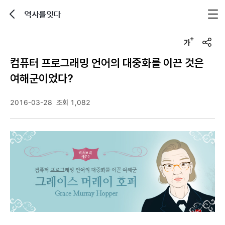
역사를잇다
뒤로가기
글자크기 조정하기
u
r
컴퓨터 프로그래밍 언어의 대중화를 이끈 것은
l
복
여해군이었다?
사
2016-03-28
조회 1,082